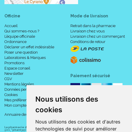
Officine
Mode de livraison
Accueil
Retrait dans la pharmacie
Qui sommes-nous ?
Livraison chez vous
L’équipe officinale
Livraison chez un commerçant
Ordonnance
Conditions de retour
Déclarer un effet indésirable
Poser une question
Laboratoires & Marques
Promotions
Espace conseil
Newsletter
Paiement sécurisé
CGV
Mentions légales
Données personnelles
Cookies
Nous utilisons des
Mes préférences Cookies
Mon compte
cookies
Annuaire des pharmacies
Nous utilisons des cookies et d'autres
La pharmacie du centre à Albert
(80300) est une pharmacie française certifiée ISO
technologies de suivi pour améliorer
9001.
"pharmacie-du-centre-albert.fr "
est le site internet de l
a pharmacie du centre
, 32