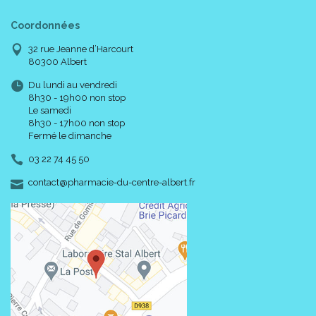
Coordonnées
32 rue Jeanne d’Harcourt
80300 Albert
Du lundi au vendredi
8h30 - 19h00 non stop
Le samedi
8h30 - 17h00 non stop
Fermé le dimanche
03 22 74 45 50
-
-
contact
@
pharmacie-du-centre-albert.fr