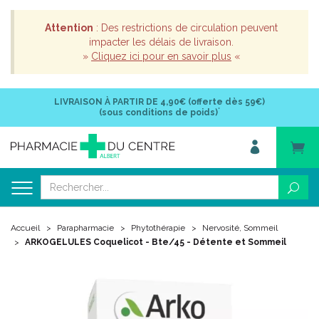
Attention
: Des restrictions de circulation peuvent
impacter les délais de livraison.
»
Cliquez ici pour en savoir plus
«
LIVRAISON À PARTIR DE
4,90€ (offerte dès 59€)
*
(sous conditions de poids)
Accueil
Parapharmacie
Phytothérapie
Nervosité, Sommeil
ARKOGELULES Coquelicot - Bte/45 - Détente et Sommeil