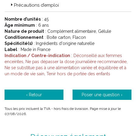
Précautions d’emploi
Code ACL : 4690697
Code EAN : 3401546906974
Nombre d’unités
: 45
Âge minimum
: 6 ans
Nature de produit
: Complément alimentaire, Gélule
Conditionnement
: Boite carton, Flacon
Spécificité(s)
: Ingrédients d'origine naturelle
Label
: Made in France
Indication / Contre-indication
: Déconseillé aux femmes
enceintes, Ne pas dépasser la dose journalière recommandée,
Ne se substitue pas à une alimentation variée et équilibrée et à
un mode de vie sain, Tenir hors de portée des enfants
‹ Retour
Poser une question ›
Tous les prix incluent la TVA - hors frais de livraison. Page mise à jour le
07/08/2026.