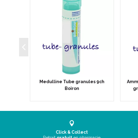
 tube-
Medulline Tube granules 9ch
Ammo
Boiron
Boiron
gr
Click & Collect
Retrait
gratuit
en pharmacie