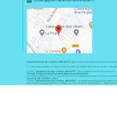
contact
@
pharmacie-du-centre-albert.fr
La pharmacie du centre à Albert
(80300) est une pharmacie française certifi
Le site vous propose un large choix de plus de 11000 références, au prix les 
Le site
"pharmacie-du-centre-albert.fr"
vous propose les service suivants :
Click & Collect (retrait gratuit dans la pharmacie).
La vente à distance chez vous et/ou chez un commerçant sur la France (Andorre, 
La prise de rendez-vous.
Le site
"pharmacie-du-centre-albert.fr"
est également disponible pour vos s
ultérieure) en tapant dans le moteur de recherche d' application : " Albert Pha
Le paiement en ligne
est assuré par la borne de paiement entièrement sécuri
En officine,
la pharmacie du centre à Albert
(80300) vous propose ses conseil
diabète, sevrage tabagique, risques cardiovasculaires, prise de tension artériell
La pharmacie du centre à Albert
(80300) fait partie du groupement
Pharmac
objectif commun : devenir un véritable « relais santé » au service des client
Les horaires d'ouverture
sont de 8h30 à 19h00 non stop du lundi au vendredi 
Vous pouvez contacter
la pharmacie du centre à Albert
(80300) par téléphone
Pour le dimanche et la nuit, vous pouvez trouver l
a pharmacie de garde
la pl