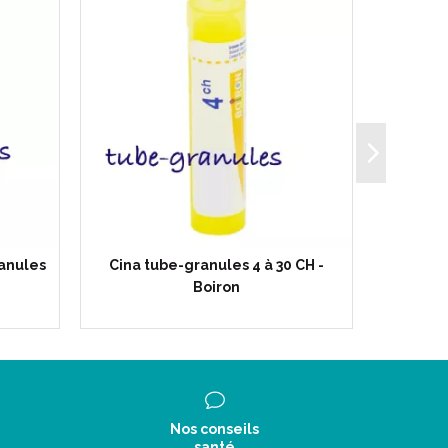
e simple ou de laryngite aiguë.
ginite..
 70 à 80 granules.
anules
Cina tube-granules 4 à 30 CH -
Anacard
Boiron
Nos conseils
santé