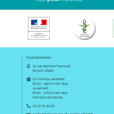
Coordonnées
32 rue Jeanne d’Harcourt
80300 Albert
Du lundi au vendredi
8h30 - 19h00 non stop
Le samedi
8h30 - 17h00 non stop
Fermé le dimanche
03 22 74 45 50
-
-