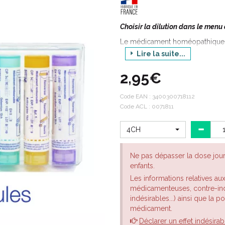
Choisir la dilution dans le menu
Le médicament homéopathique 
minerai Argent.
Lire la suite...
ORIGINE DE SYNTHESE
2,95€
Composition en substances 
Code EAN :
3400300718112
ARGENTUM METALLICUM POUR PRÉP
Indications thérapeutiques:
Code ACL : 0071811
ARGENTUM METALLICUM est un m
4CH
en gynécologie et en O.R.L.
Ne pas dépasser la dose jou
En O.R.L. : en cas de laryngite s
enfants.
En gynécologie : en cas de vagin
Les informations relatives au
médicamenteuses, contre-indi
indésirables...) ainsi que la 
Le conseil de votre pharmacien
médicament.
Choisir la dilution dans la liste
Déclarer un effet indésirab