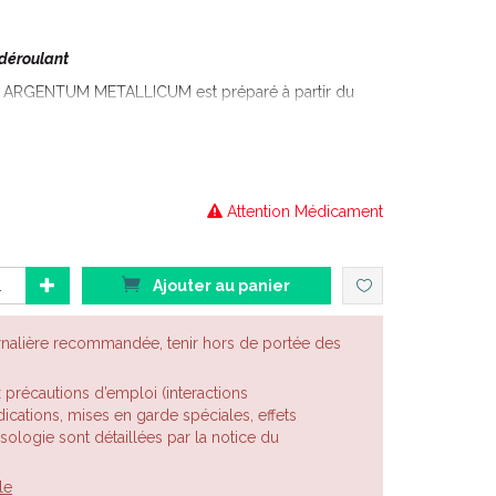
 déroulant
ARGENTUM METALLICUM est préparé à partir du
actives:
Attention Médicament
ARATIONS HOMÉOPATHIQUES
édicament homéopathique habituellement utilisé
Ajouter au panier
rnalière recommandée, tenir hors de portée des
imple ou de laryngite aiguë.
ite.
x précautions d’emploi (interactions
cations, mises en garde spéciales, effets
posologie sont détaillées par la notice du
 déroulante ci-dessous . Les choix possibles sont :
le