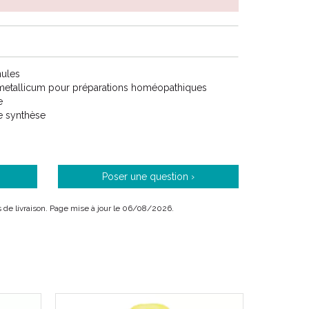
nules
metallicum pour préparations homéopathiques
e
de synthèse
Poser une question ›
ais de livraison. Page mise à jour le 06/08/2026.
édicament homéopathique habituellement utilisé