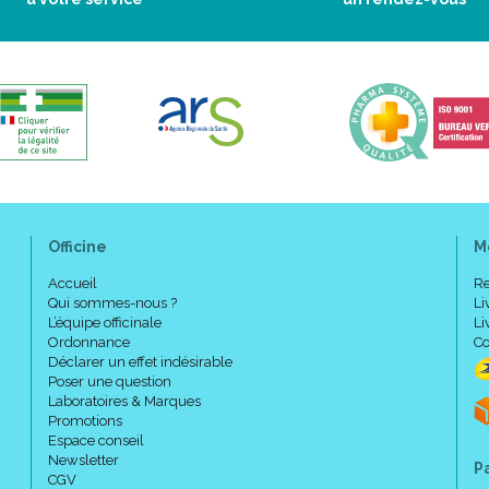
Officine
M
Accueil
Re
Qui sommes-nous ?
Li
L’équipe officinale
Li
Ordonnance
Co
Déclarer un effet indésirable
Poser une question
Laboratoires & Marques
Promotions
Espace conseil
Newsletter
P
CGV