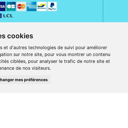
es cookies
s et d'autres technologies de suivi pour améliorer
ation sur notre site, pour vous montrer un contenu
ités ciblées, pour analyser le trafic de notre site et
nance de nos visiteurs.
rue Jeanne d' Harcourt, 80300 Albert.
 sans ordonnance.
hanger mes préférences
ranger).
e, iPad et iPod touch), ou sur Google Play (pour Androïd 5.0 ou version
 Express, Bancontact, PayPal.
 beauté et bien-être ainsi que différents services : suivi personnalisé,
auté de la peau, des cheveux...), mesure de la glycémie, perruques.
s 30 ans, Pharmactiv réunit près de 1500 adhérents pharmaciens autour d' un
du matériel médical sous sa marque BetterLife.