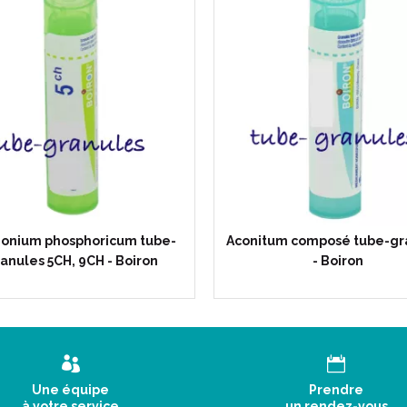
En O.R.L. : en cas de laryngit
En gynécologie : en cas de va
1 tube-granules contient environ
Mode d' emploi :
nium phosphoricum tube-
Aconitum composé tube-gr
anules 5CH, 9CH - Boiron
- Boiron
Une équipe
Prendre
à votre service
un rendez-vous