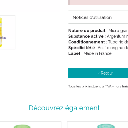
4CH Jaune
5CH Vert
Notices d’utilisation
7CH Rouge
9CH Bleu
Nature de produit
12CH Vert d' eau
: Micro gra
Substance active
15CH Orange
: Argentum 
Conditionnement
30CH Mauve
: Tube rigid
Spécificité(s)
: Actif d'origine 
Label
: Made in France
‹ Retour
Tous les prix incluent la TVA - hors fr
Découvrez également
ARGENTUM METALLICUM est un m
en gynécologie et en O.R.L.