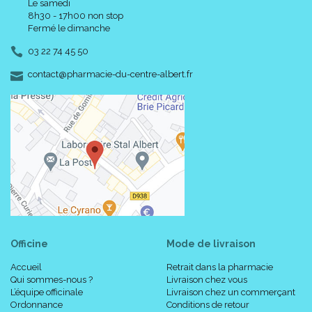
Le samedi
8h30 - 17h00 non stop
Fermé le dimanche
03 22 74 45 50
-
-
contact
@
pharmacie-du-centre-albert.fr
Officine
Mode de livraison
Accueil
Retrait dans la pharmacie
Qui sommes-nous ?
Livraison chez vous
L’équipe officinale
Livraison chez un commerçant
Ordonnance
Conditions de retour