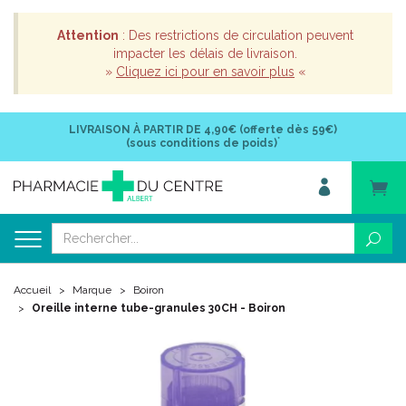
Attention
: Des restrictions de circulation peuvent
impacter les délais de livraison.
»
Cliquez ici pour en savoir plus
«
LIVRAISON À PARTIR DE
4,90€ (offerte dès 59€)
*
(sous conditions de poids)
Accueil
Marque
Boiron
Oreille interne tube-granules 30CH - Boiron