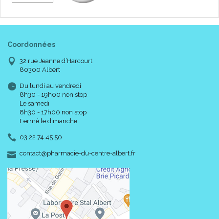
Coordonnées
32 rue Jeanne d’Harcourt
80300 Albert
Du lundi au vendredi
8h30 - 19h00 non stop
Le samedi
8h30 - 17h00 non stop
Fermé le dimanche
03 22 74 45 50
-
-
contact
@
pharmacie-du-centre-albert.fr