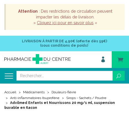
Attention
: Des restrictions de circulation peuvent
impacter les délais de livraison.
»
Cliquez ici pour en savoir plus
«
LIVRAISON À PARTIR DE
4,90€ (offerte dès 59€)
*
(sous conditions de poids)
Accueil
Médicaments
Douleurs-fièvre
Anti-inflammatoires Ibuprofène
Sirops - Sachets / Poudre
Advilmed Enfants et Nourrissons 20 mg/1 ml, suspension
buvable en flacon