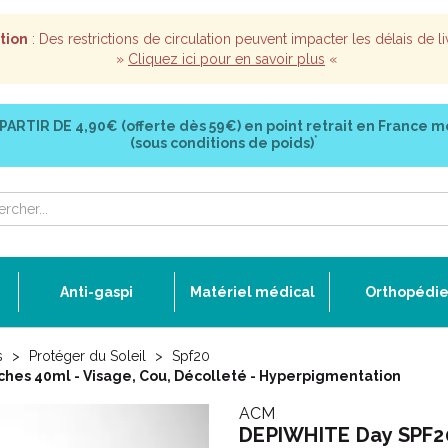
tion
: Des restrictions de circulation peuvent impacter les délais de li
»
Cliquez ici pour en savoir plus
«
 PARTIR DE
4,90€ (offerte dès 59€)
en point retrait en France m
*
(sous conditions de poids)
Anti-gaspi
Matériel médical
Orthopédi
s
Protéger du Soleil
Spf20
hes 40ml - Visage, Cou, Décolleté - Hyperpigmentation
ACM
DEPIWHITE Day SPF20