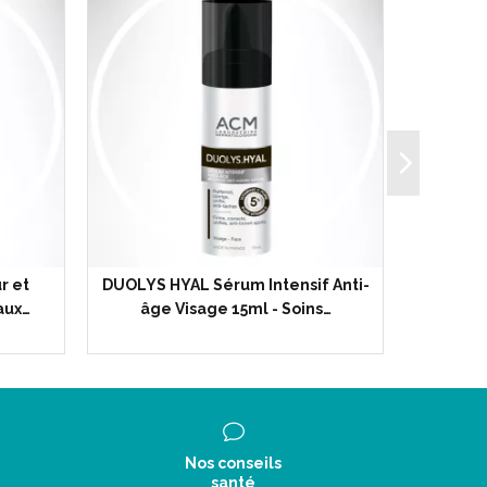
r et
DUOLYS HYAL Sérum Intensif Anti-
TRIGO
aux…
âge Visage 15ml - Soins…
Apais
Nos conseils
santé