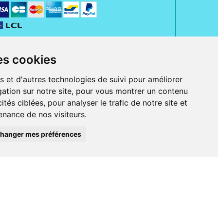
es cookies
s et d'autres technologies de suivi pour améliorer
ation sur notre site, pour vous montrer un contenu
ités ciblées, pour analyser le trafic de notre site et
nance de nos visiteurs.
rue Jeanne d' Harcourt, 80300 Albert.
 sans ordonnance.
hanger mes préférences
ranger).
e, iPad et iPod touch), ou sur Google Play (pour Androïd 5.0 ou version
 Express, Bancontact, PayPal.
 beauté et bien-être ainsi que différents services : suivi personnalisé,
auté de la peau, des cheveux...), mesure de la glycémie, perruques.
s 30 ans, Pharmactiv réunit près de 1500 adhérents pharmaciens autour d' un
du matériel médical sous sa marque BetterLife.