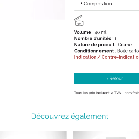
hyperpigmentations. Dans certain
Composition
moindre exposition solaire fait
épidermiques. La sévérité du mé
hivernale et aggravation l’ été.
3M
Volume
: 40 ml
Pour traiter efficacement le p
Nombre d’unités
: 1
protection solaire efficace est so
Nature de produit
: Crème
de bonnes pratiques que les pat
Conditionnement
: Boite cart
pourront obtenir de réels résulta
Indication / Contre-indicatio
‹ Retour
Tous les prix incluent la TVA - hors fra
Découvrez également