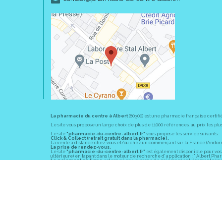
La pharmacie du centre à Albert
(80300) est une pharmacie française certifi
Le site vous propose un large choix de plus de 11000 références, au prix les 
Le site
"pharmacie-du-centre-albert.fr"
vous propose les service suivants :
Click & Collect (retrait gratuit dans la pharmacie).
La vente à distance chez vous et/ou chez un commerçant sur la France (Andorre, 
La prise de rendez-vous.
Le site
"pharmacie-du-centre-albert.fr"
est également disponible pour vos s
ultérieure) en tapant dans le moteur de recherche d' application : " Albert Pha
Le paiement en ligne
est assuré par la borne de paiement entièrement sécuri
En officine,
la pharmacie du centre à Albert
(80300) vous propose ses conseil
diabète, sevrage tabagique, risques cardiovasculaires, prise de tension artériell
La pharmacie du centre à Albert
(80300) fait partie du groupement
Pharmac
objectif commun : devenir un véritable « relais santé » au service des client
Les horaires d'ouverture
sont de 8h30 à 19h00 non stop du lundi au vendredi 
Vous pouvez contacter
la pharmacie du centre à Albert
(80300) par téléphone
Pour le dimanche et la nuit, vous pouvez trouver l
a pharmacie de garde
la pl