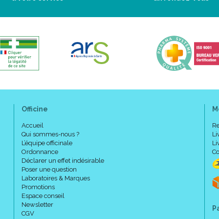
Officine
M
Accueil
Re
Qui sommes-nous ?
Li
L’équipe officinale
Li
Ordonnance
Co
Déclarer un effet indésirable
Poser une question
Laboratoires & Marques
Promotions
Espace conseil
Newsletter
P
CGV