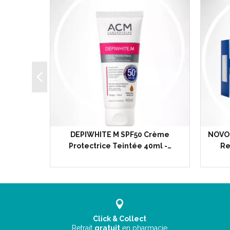
 Ongles
DEPIWHITE M SPF50 Crème
NOVOP
assants…
Protectrice Teintée 40ml -…
Re
Click & Collect
Retrait
gratuit
en pharmacie