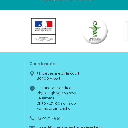
Coordonnées
32 rue Jeanne d’Harcourt
80300 Albert
Du lundi au vendredi
8h30 - 19h00 non stop
Le samedi
8h30 - 17h00 non stop
Fermé le dimanche
03 22 74 45 50
-
-
contact
@
pharmacie-du-centre-albert.fr