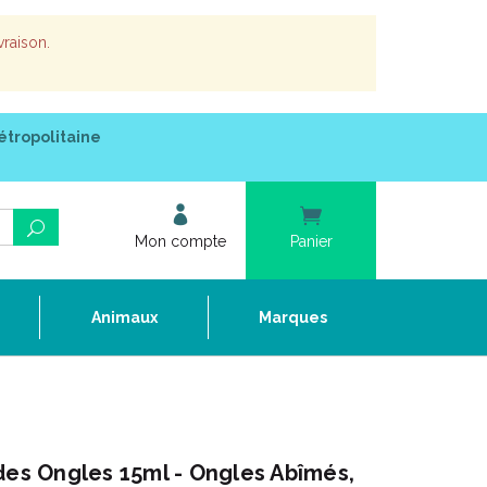
vraison.
étropolitaine
Mon compte
Panier
e
Animaux
Marques
s Ongles 15ml - Ongles Abîmés,