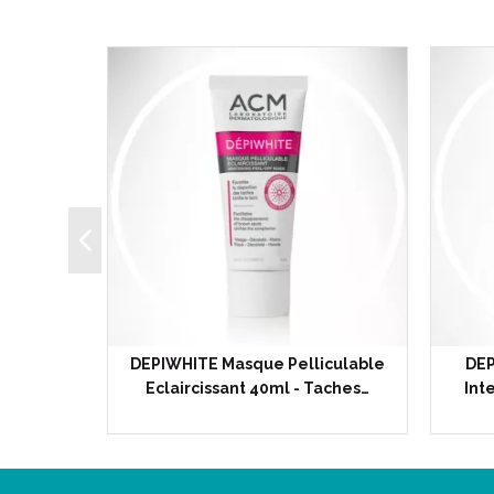
oing
DEPIWHITE Masque Pelliculable
DE
eveux…
Eclaircissant 40ml - Taches…
Int