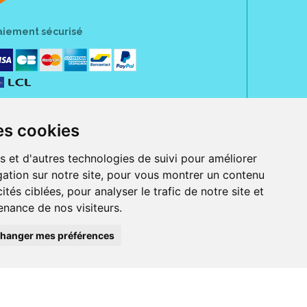
aiement sécurisé
es cookies
s et d'autres technologies de suivi pour améliorer
ation sur notre site, pour vous montrer un contenu
ités ciblées, pour analyser le trafic de notre site et
nance de nos visiteurs.
rue Jeanne d' Harcourt, 80300 Albert.
 sans ordonnance.
hanger mes préférences
ranger).
e, iPad et iPod touch), ou sur Google Play (pour Androïd 5.0 ou version
 Express, Bancontact, PayPal.
 beauté et bien-être ainsi que différents services : suivi personnalisé,
auté de la peau, des cheveux...), mesure de la glycémie, perruques.
s 30 ans, Pharmactiv réunit près de 1500 adhérents pharmaciens autour d' un
du matériel médical sous sa marque BetterLife.