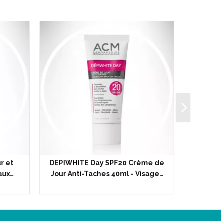
r et
DEPIWHITE Day SPF20 Crème de
SEBIONE
aux…
Jour Anti-Taches 40ml - Visage…
Anti-imp