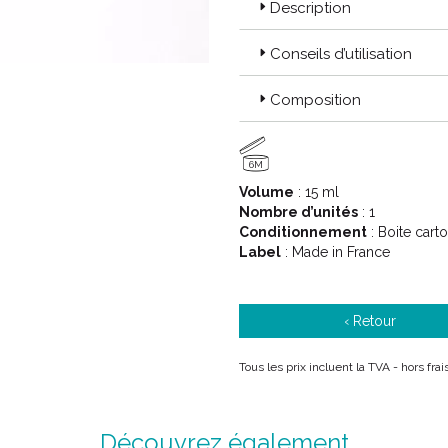
Description
une crème à appliquer.
Conseils d’utilisation
Composition
6M
Volume
: 15 ml
Nombre d’unités
: 1
Conditionnement
: Boite cart
Label
: Made in France
‹ Retour
Tous les prix incluent la TVA - hors fr
Découvrez également