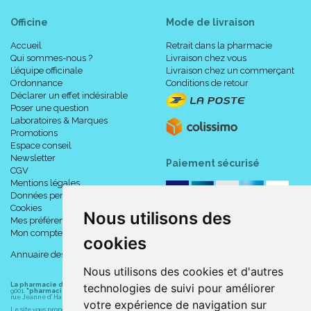
Officine
Mode de livraison
Accueil
Retrait dans la pharmacie
Qui sommes-nous ?
Livraison chez vous
L’équipe officinale
Livraison chez un commerçant
Ordonnance
Conditions de retour
Déclarer un effet indésirable
Poser une question
Laboratoires & Marques
Promotions
Espace conseil
Newsletter
Paiement sécurisé
CGV
Mentions légales
Données personnelles
Cookies
Nous utilisons des
Mes préférences Cookies
Mon compte
cookies
Annuaire des pharmacies
Nous utilisons des cookies et d'autres
technologies de suivi pour améliorer
La pharmacie du centre à Albert
(80300) est une pharmacie française certifiée ISO
9001.
"pharmacie-du-centre-albert.fr "
est le site internet de l
a pharmacie du centre
, 32
rue Jeanne d' Harcourt, 80300 Albert.
votre expérience de navigation sur
Le site vous propose un large choix de plus de 11000 références, au prix les plus bas possible