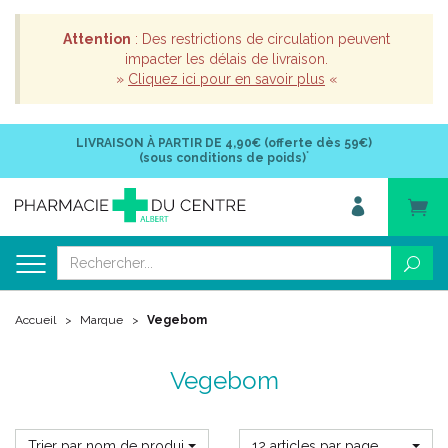
Attention
: Des restrictions de circulation peuvent
impacter les délais de livraison.
»
Cliquez ici pour en savoir plus
«
LIVRAISON À PARTIR DE
4,90€ (offerte dès 59€)
*
(sous conditions de poids)
Accueil
Marque
Vegebom
Vegebom
Trier par nom de produit
12 articles par page