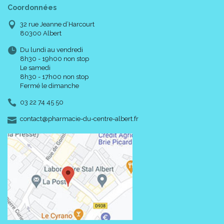
Coordonnées
32 rue Jeanne d’Harcourt
80300 Albert
Du lundi au vendredi
8h30 - 19h00 non stop
Le samedi
8h30 - 17h00 non stop
Fermé le dimanche
03 22 74 45 50
-
-
contact
@
pharmacie-du-centre-albert.fr