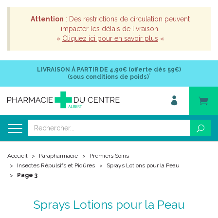
Attention
: Des restrictions de circulation peuvent
impacter les délais de livraison.
»
Cliquez ici pour en savoir plus
«
LIVRAISON À PARTIR DE
4,90€ (offerte dès 59€)
*
(sous conditions de poids)
Accueil
Parapharmacie
Premiers Soins
Insectes Répulsifs et Piqûres
Sprays Lotions pour la Peau
Page 3
Sprays Lotions pour la Peau