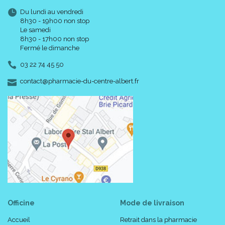
Du lundi au vendredi
8h30 - 19h00 non stop
Le samedi
8h30 - 17h00 non stop
Fermé le dimanche
03 22 74 45 50
-
-
contact
@
pharmacie-du-centre-albert.fr
Officine
Mode de livraison
Accueil
Retrait dans la pharmacie