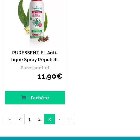
PURESSENTIEL Anti-
tique Spray Répulsif…
Puressentiel
11
,
90
€
J’achète
«
‹
1
2
3
›
»