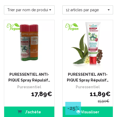
Trier par nom de produit
12 articles par page
PURESSENTIEL ANTI-
PURESSENTIEL ANTI-
PIQUE Spray Répulsif…
PIQUE Spray Répulsif…
Puressentiel
Puressentiel
17
,
89
€
11
,
89
€
15
,
90
€
-25
%
J’achète
Visualiser