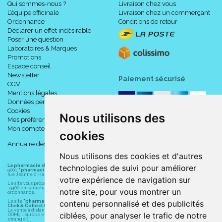
Qui sommes-nous ?
Livraison chez vous
L’équipe officinale
Livraison chez un commerçant
Ordonnance
Conditions de retour
Déclarer un effet indésirable
Poser une question
Laboratoires & Marques
Promotions
Espace conseil
Newsletter
Paiement sécurisé
CGV
Mentions légales
Données personnelles
Cookies
Nous utilisons des
Mes préférences Cookies
Mon compte
cookies
Annuaire des pharmacies
Nous utilisons des cookies et d'autres
technologies de suivi pour améliorer
La pharmacie du centre à Albert
(80300) est une pharmacie française certifiée ISO
9001.
"pharmacie-du-centre-albert.fr "
est le site internet de l
a pharmacie du centre
, 32
rue Jeanne d' Harcourt, 80300 Albert.
votre expérience de navigation sur
Le site vous propose un large choix de plus de 11000 références, au prix les plus bas possible
: 9400 en parapharmacie, animaux, orthopédie, matériel médical. 1700 en médicaments sans
notre site, pour vous montrer un
ordonnance.
contenu personnalisé et des publicités
Le site
"pharmacie-du-centre-albert.fr"
vous propose les service suivants :
Click & Collect (retrait gratuit dans la pharmacie).
La vente à distance chez vous et/ou chez un commerçant sur la France (Andorre, Monaco et
ciblées, pour analyser le trafic de notre
DOM), l' Europe et le monde entier (livraison assuré par Colissimo et ses partenaires à l'
étranger).