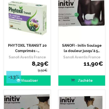
PHYTOXIL TRANSIT 20
SANOFI - Initiv Soulage
Comprimés -…
la douleur jusqu'à 5…
Sanofi Aventis France
Sanofi Aventis France
8
,
29
€
11
,
90
€
9
,
50
€
-13
%
Visualiser
J’achète