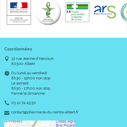
Coordonnées
32 rue Jeanne d’Harcourt
80300 Albert
Du lundi au vendredi
8h30 - 19h00 non stop
Le samedi
8h30 - 17h00 non stop
Fermé le dimanche
03 22 74 45 50
-
-
contact
@
pharmacie-du-centre-albert.fr