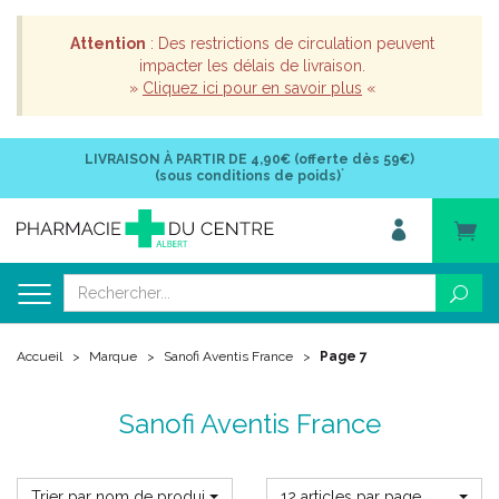
Attention
: Des restrictions de circulation peuvent
impacter les délais de livraison.
»
Cliquez ici pour en savoir plus
«
LIVRAISON À PARTIR DE
4,90€ (offerte dès 59€)
*
(sous conditions de poids)
Accueil
Marque
Sanofi Aventis France
Page 7
Sanofi Aventis France
Trier par nom de produit
12 articles par page