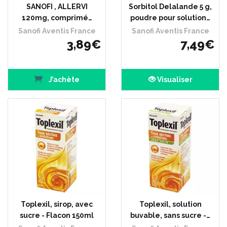
SANOFI , ALLERVI
Sorbitol Delalande 5 g,
120mg, comprimé…
poudre pour solution…
Sanofi Aventis France
Sanofi Aventis France
3
,
89
€
7
,
49
€
J’achète
Visualiser
Toplexil, sirop, avec
Toplexil, solution
sucre - Flacon 150ml
buvable, sans sucre -…