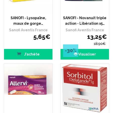
SANOFI - Lysopaïne,
SANOFI - Novanuit triple
maux de gorge…
action - Libération x5…
Sanofi Aventis France
Sanofi Aventis France
5
,
65
€
13
,
25
€
18
,
90
€
-30
%
J’achète
Visualiser