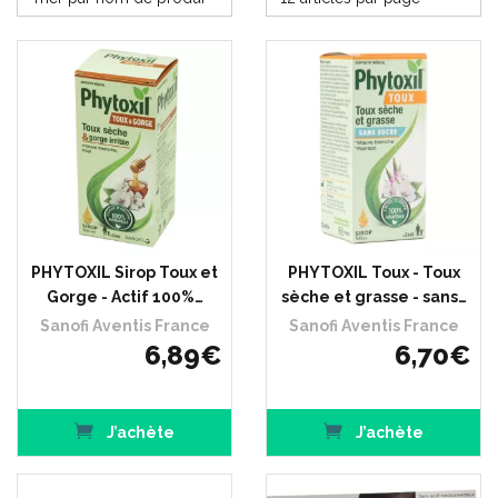
PHYTOXIL Sirop Toux et
PHYTOXIL Toux - Toux
Gorge - Actif 100%…
sèche et grasse - sans…
Sanofi Aventis France
Sanofi Aventis France
6
,
89
€
6
,
70
€
J’achète
J’achète