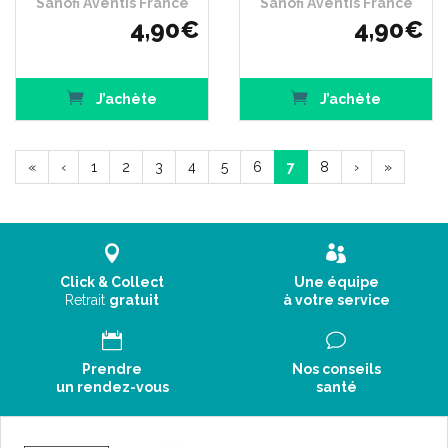
Sanofi Aventis France
Sanofi Aventis France
4
,
90
€
4
,
90
€
J’achète
J’achète
«
‹
1
2
3
4
5
6
7
8
›
»
Click & Collect
Une équipe
Retrait
gratuit
à votre service
Prendre
Nos conseils
un rendez-vous
santé