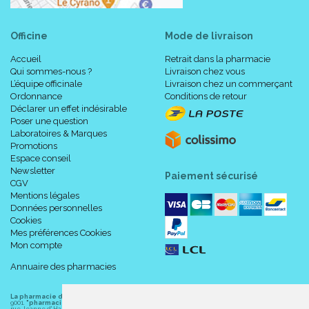
Officine
Mode de livraison
Accueil
Retrait dans la pharmacie
Qui sommes-nous ?
Livraison chez vous
L’équipe officinale
Livraison chez un commerçant
Ordonnance
Conditions de retour
Déclarer un effet indésirable
Poser une question
Laboratoires & Marques
Promotions
Espace conseil
Newsletter
Paiement sécurisé
CGV
Mentions légales
Données personnelles
Cookies
Mes préférences Cookies
Mon compte
Annuaire des pharmacies
La pharmacie du centre à Albert
(80300) est une pharmacie française certifiée ISO
9001.
"pharmacie-du-centre-albert.fr "
est le site internet de l
a pharmacie du centre
, 32