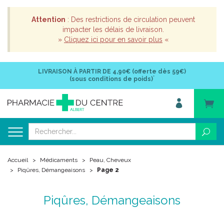
Attention
: Des restrictions de circulation peuvent
impacter les délais de livraison.
»
Cliquez ici pour en savoir plus
«
LIVRAISON À PARTIR DE
4,90€ (offerte dès 59€)
*
(sous conditions de poids)
Accueil
Médicaments
Peau, Cheveux
Piqûres, Démangeaisons
Page 2
Piqûres, Démangeaisons