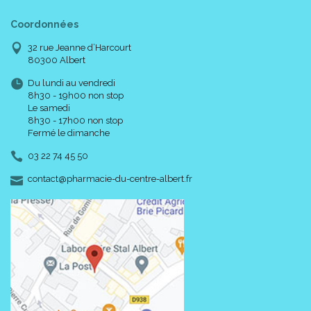
Coordonnées
32 rue Jeanne d’Harcourt
80300 Albert
Du lundi au vendredi
8h30 - 19h00 non stop
Le samedi
8h30 - 17h00 non stop
Fermé le dimanche
03 22 74 45 50
-
-
contact
@
pharmacie-du-centre-albert.fr