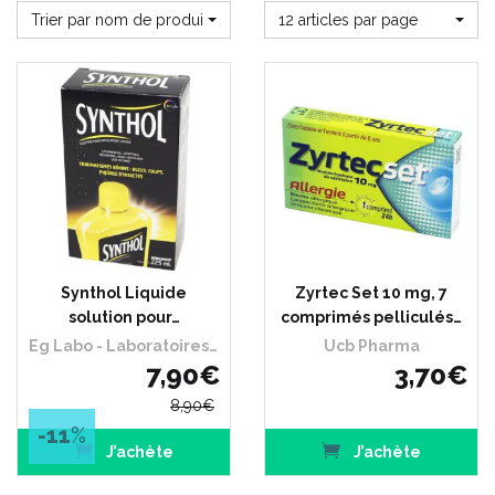
Trier par nom de produit
12 articles par page
Synthol Liquide
Zyrtec Set 10 mg, 7
solution pour…
comprimés pelliculés…
Eg Labo - Laboratoires Eurogenerics
Ucb Pharma
7
,
90
€
3
,
70
€
8
,
90
€
-11
%
J’achète
J’achète