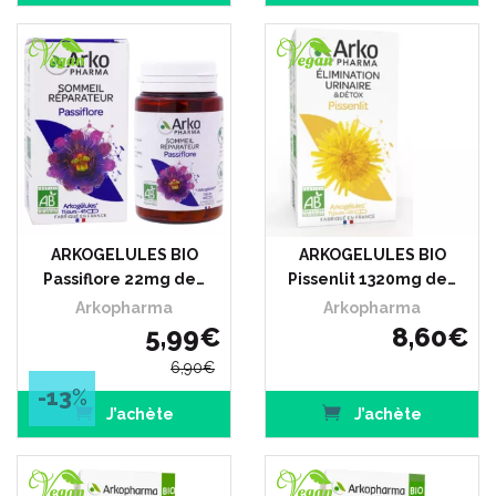
ARKOGELULES BIO
ARKOGELULES BIO
Passiflore 22mg de…
Pissenlit 1320mg de…
Arkopharma
Arkopharma
5
,
99
€
8
,
60
€
6
,
90
€
-13
%
J’achète
J’achète