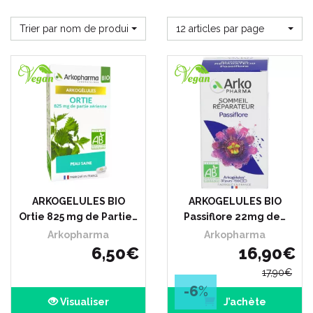
Trier par nom de produit
12 articles par page
ARKOGELULES BIO
ARKOGELULES BIO
Ortie 825 mg de Partie…
Passiflore 22mg de…
Arkopharma
Arkopharma
6
,
50
€
16
,
90
€
17
,
90
€
-6
%
Visualiser
J’achète