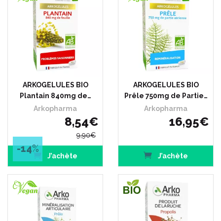
ARKOGELULES BIO
ARKOGELULES BIO
Plantain 840mg de…
Prêle 750mg de Partie…
Arkopharma
Arkopharma
8
,
54
€
16
,
95
€
9
,
90
€
-14
%
J’achète
J’achète