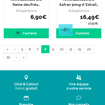
Reine des Prés…
Safran 30mg d' Extrait…
Arkopharma
Arkopharma
6
,
90
€
16
,
49
€
17
,
50
€
-6
%
J’achète
J’achète
«
‹
5
6
7
8
9
10
11
15
20
25
›
»
Click & Collect
Une équipe
Retrait
gratuit
à votre service
Prendre
Nos conseils