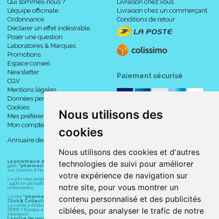
Qui sommes-nous ?
Livraison chez vous
L’équipe officinale
Livraison chez un commerçant
Ordonnance
Conditions de retour
Déclarer un effet indésirable
Poser une question
Laboratoires & Marques
Promotions
Espace conseil
Newsletter
Paiement sécurisé
CGV
Mentions légales
Données personnelles
Cookies
Nous utilisons des
Mes préférences Cookies
Mon compte
cookies
Annuaire des pharmacies
Nous utilisons des cookies et d'autres
technologies de suivi pour améliorer
La pharmacie du centre à Albert
(80300) est une pharmacie française certifiée ISO
9001.
"pharmacie-du-centre-albert.fr "
est le site internet de l
a pharmacie du centre
, 32
rue Jeanne d' Harcourt, 80300 Albert.
votre expérience de navigation sur
Le site vous propose un large choix de plus de 11000 références, au prix les plus bas possible
: 9400 en parapharmacie, animaux, orthopédie, matériel médical. 1700 en médicaments sans
notre site, pour vous montrer un
ordonnance.
contenu personnalisé et des publicités
Le site
"pharmacie-du-centre-albert.fr"
vous propose les service suivants :
Click & Collect (retrait gratuit dans la pharmacie).
La vente à distance chez vous et/ou chez un commerçant sur la France (Andorre, Monaco et
ciblées, pour analyser le trafic de notre
DOM), l' Europe et le monde entier (livraison assuré par Colissimo et ses partenaires à l'
étranger).
La prise de rendez-vous.