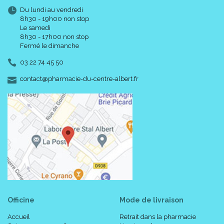
Du lundi au vendredi
8h30 - 19h00 non stop
Le samedi
8h30 - 17h00 non stop
Fermé le dimanche
03 22 74 45 50
-
-
contact
@
pharmacie-du-centre-albert.fr
Officine
Mode de livraison
Accueil
Retrait dans la pharmacie