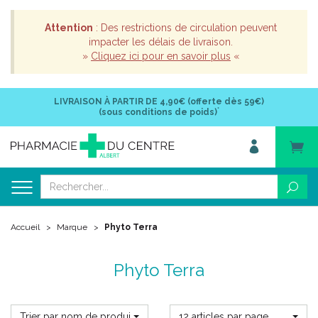
Attention
: Des restrictions de circulation peuvent
impacter les délais de livraison.
»
Cliquez ici pour en savoir plus
«
LIVRAISON À PARTIR DE
4,90€ (offerte dès 59€)
*
(sous conditions de poids)
Accueil
Marque
Phyto Terra
Phyto Terra
Trier par nom de produit
12 articles par page