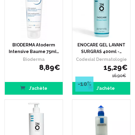
BIODERMA Atoderm
ENOCARE GEL LAVANT
Intensive Baume 75ml…
SURGRAS 400ml -…
Bioderma
Codexial Dermatologie
8
,
89
€
15
,
29
€
16
,
90
€
-10
%
J’achète
J’achète