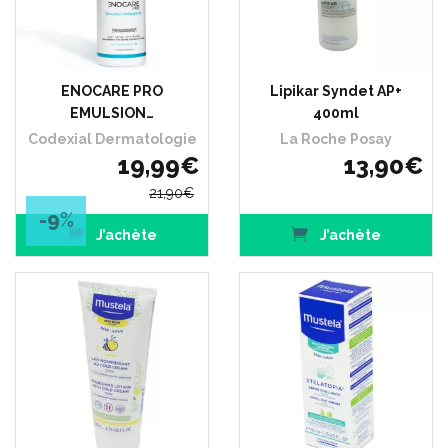
ENOCARE PRO
Lipikar Syndet AP+
EMULSION…
400ml
Codexial Dermatologie
La Roche Posay
19
,
99
€
13
,
90
€
21
,
90
€
-9
%
J’achète
J’achète