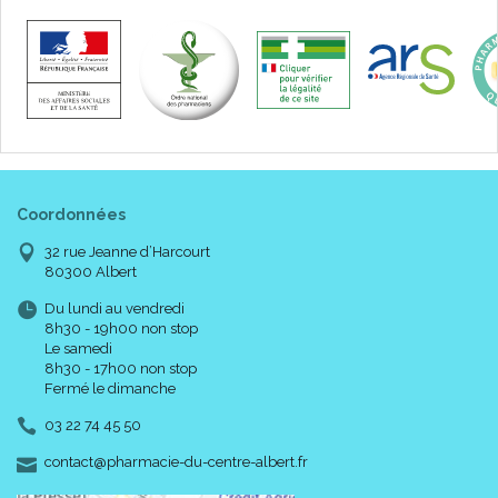
Coordonnées
32 rue Jeanne d’Harcourt
80300 Albert
Du lundi au vendredi
8h30 - 19h00 non stop
Le samedi
8h30 - 17h00 non stop
Fermé le dimanche
03 22 74 45 50
-
-
contact
@
pharmacie-du-centre-albert.fr