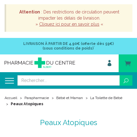
Attention
: Des restrictions de circulation peuvent
impacter les délais de livraison.
»
Cliquez ici pour en savoir plus
«
LIVRAISON À PARTIR DE
4,90€ (offerte dès 59€)
*
(sous conditions de poids)
Accueil
Parapharmacie
Bébé et Maman
La Toilette de Bébé
Peaux Atopiques
Peaux Atopiques