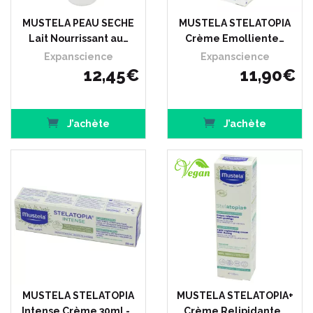
MUSTELA PEAU SECHE
MUSTELA STELATOPIA
Lait Nourrissant au…
Crème Emolliente…
Expanscience
Expanscience
12
,
45
€
11
,
90
€
J’achète
J’achète
MUSTELA STELATOPIA
MUSTELA STELATOPIA+
Intense Crème 30ml -…
Crème Relipidante…