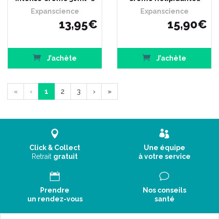
Expanscience
Expanscience
13
,
95
€
15
,
90
€
J’achète
J’achète
«
‹
1
2
3
›
»
Click & Collect
Une équipe
Retrait
gratuit
à votre service
Prendre
Nos conseils
un rendez-vous
santé