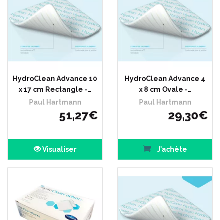
HydroClean Advance 10
HydroClean Advance 4
x 17 cm Rectangle -…
x 8 cm Ovale -…
Paul Hartmann
Paul Hartmann
51
,
27
€
29
,
30
€
Visualiser
J’achète