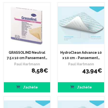
GRASSOLIND Neutral
HydroClean Advance 10
7.5 x 10 cm Pansement…
x 10 cm - Pansement…
Paul Hartmann
Paul Hartmann
8
,
58
€
43
,
94
€
J’achète
J’achète