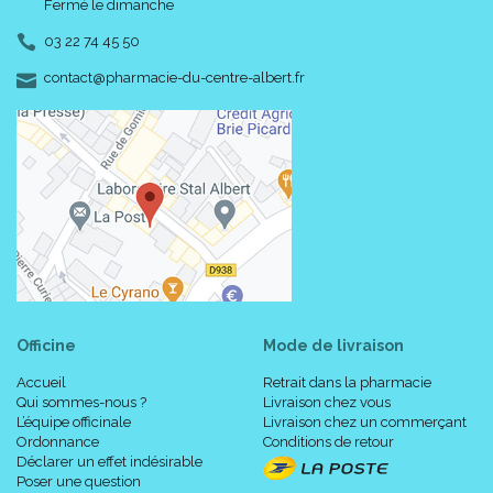
Fermé le dimanche
03 22 74 45 50
-
-
contact
@
pharmacie-du-centre-albert.fr
Officine
Mode de livraison
Accueil
Retrait dans la pharmacie
Qui sommes-nous ?
Livraison chez vous
L’équipe officinale
Livraison chez un commerçant
Ordonnance
Conditions de retour
Déclarer un effet indésirable
Poser une question