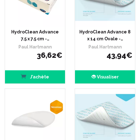
HydroClean Advance
HydroClean Advance 8
7.5 x 7.5 cm -…
x 14 cm Ovale -…
Paul Hartmann
Paul Hartmann
36
,
62
€
43
,
94
€
J’achète
Visualiser