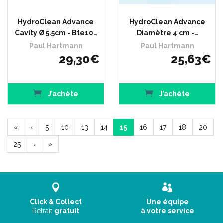
HydroClean Advance
HydroClean Advance
Cavity Ø 5.5cm - Bte10…
Diamètre 4 cm -…
Paul Hartmann
Paul Hartmann
29
,
30
€
25
,
63
€
J’achète
J’achète
«
‹
5
10
13
14
15
16
17
18
20
25
›
»
Click & Collect
Une équipe
Retrait
gratuit
à votre service