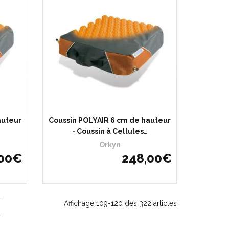
auteur
Coussin POLYAIR 6 cm de hauteur
- Coussin à Cellules…
Orkyn
00
€
248
,
00
€
Affichage 109-120 des 322 articles