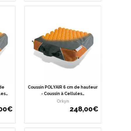
de
Coussin POLYAIR 6 cm de hauteur
les…
- Coussin à Cellules…
Orkyn
00
€
248
,
00
€