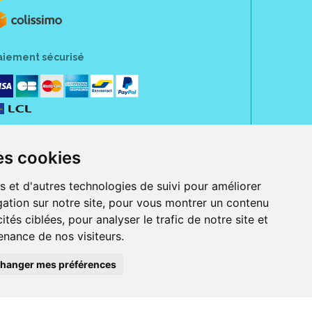
aiement sécurisé
es cookies
s et d'autres technologies de suivi pour améliorer
ation sur notre site, pour vous montrer un contenu
ités ciblées, pour analyser le trafic de notre site et
nance de nos visiteurs.
rue Jeanne d' Harcourt, 80300 Albert.
 sans ordonnance.
hanger mes préférences
ranger).
e, iPad et iPod touch), ou sur Google Play (pour Androïd 5.0 ou version
 Express, Bancontact, PayPal.
 beauté et bien-être ainsi que différents services : suivi personnalisé,