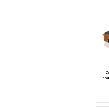
C
hau