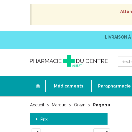
Atten
LIVRAISON À
Médicaments
Parapharmacie
Accueil
Marque
Orkyn
Page 10
Prix