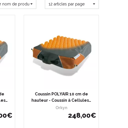
ar nom de produit
12 articles par page
de
Coussin POLYAIR 10 cm de
les…
hauteur - Coussin à Cellules…
Orkyn
00
€
248
,
00
€