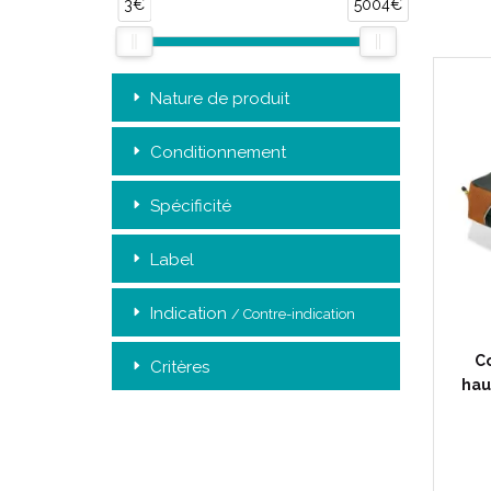
3€
5004€
Nature de produit
Conditionnement
Spécificité
Label
Indication
/ Contre-indication
C
Critères
hau