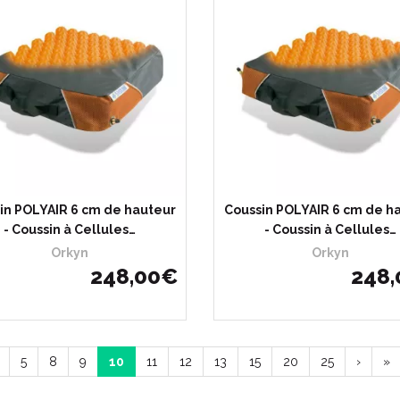
in POLYAIR 6 cm de hauteur
Coussin POLYAIR 6 cm de h
- Coussin à Cellules…
- Coussin à Cellules…
Orkyn
Orkyn
248
,
00
€
248
,
5
8
9
10
11
12
13
15
20
25
›
»