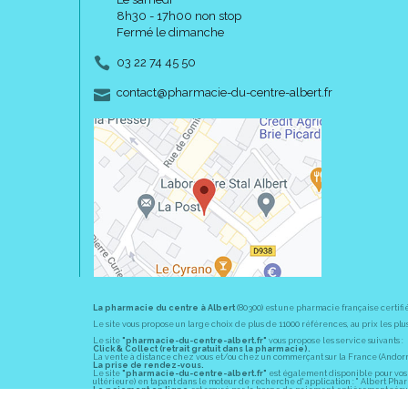
8h30 - 17h00 non stop
Fermé le dimanche
03 22 74 45 50
-
-
contact
@
pharmacie-du-centre-albert.fr
La pharmacie du centre à Albert
(80300) est une pharmacie française certifi
Le site vous propose un large choix de plus de 11000 références, au prix les 
Le site
"pharmacie-du-centre-albert.fr"
vous propose les service suivants :
Click & Collect (retrait gratuit dans la pharmacie).
La vente à distance chez vous et/ou chez un commerçant sur la France (Andorre, 
La prise de rendez-vous.
Le site
"pharmacie-du-centre-albert.fr"
est également disponible pour vos s
ultérieure) en tapant dans le moteur de recherche d' application : " Albert Pha
Le paiement en ligne
est assuré par la borne de paiement entièrement sécuri
En officine,
la pharmacie du centre à Albert
(80300) vous propose ses conseil