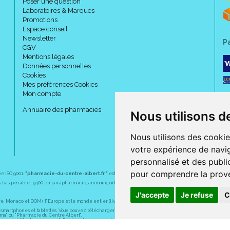
Poser une question
Laboratoires & Marques
Promotions
Espace conseil
Newsletter
P
CGV
Mentions légales
Données personnelles
Cookies
Mes préférences Cookies
Mon compte
Annuaire des pharmacies
Nous utilisons d
Nous utilisons des cookie
votre expérience de navig
personnalisé et des public
pour comprendre la prove
ée ISO 9001.
"pharmacie-du-centre-albert.fr "
est le site internet de l
a pharmacie du centre
, 32 
plus bas possible : 9400 en parapharmacie, animaux, orthopédie, matériel médical. 1700 en médicaments
J'accepte
Je refuse
C
Monaco et DOM), l' Europe et le monde entier (livraison assuré par Colissimo et ses partenaires à l' ét
martphones et tablettes. Vous pouvez télécharger gratuitement l' application sur l' AppStore (pour iPhon
rma" ou "Pharmacie du Centre Albert".
sé du LCL et vous permet d' utiliser les moyens de paiement suivants : CB, Visa, MasterCard, American
s pharmaceutiques, homéopathiques, orthopédiques, vétérinaires, aide à domicile, parapharmaceutiques,