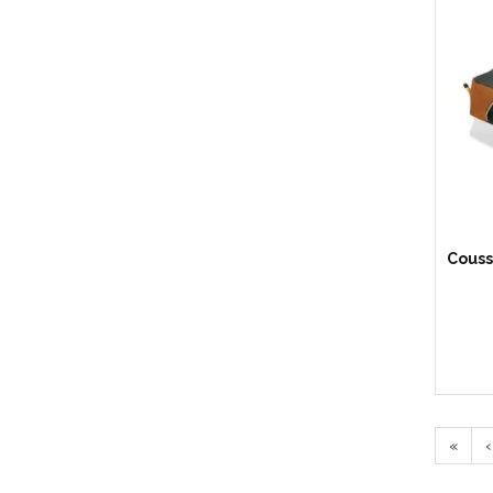
Couss
«
‹