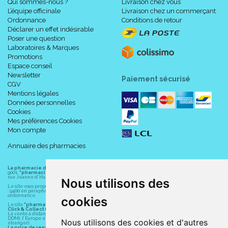
Qui sommes-nous ?
Livraison chez vous
L’équipe officinale
Livraison chez un commerçant
Ordonnance
Conditions de retour
Déclarer un effet indésirable
Poser une question
Laboratoires & Marques
Promotions
Espace conseil
Newsletter
Paiement sécurisé
CGV
Mentions légales
Données personnelles
Cookies
Mes préférences Cookies
Mon compte
Annuaire des pharmacies
La pharmacie du centre à Albert
(80300) est une pharmacie française certifiée ISO
9001.
"pharmacie-du-centre-albert.fr "
est le site internet de l
a pharmacie du centre
, 32
rue Jeanne d' Harcourt, 80300 Albert.
Nous utilisons des
Le site vous propose un large choix de plus de 11000 références, au prix les plus bas possible
: 9400 en parapharmacie, animaux, orthopédie, matériel médical. 1700 en médicaments sans
ordonnance.
cookies
Le site
"pharmacie-du-centre-albert.fr"
vous propose les service suivants :
Click & Collect (retrait gratuit dans la pharmacie).
La vente à distance chez vous et/ou chez un commerçant sur la France (Andorre, Monaco et
DOM), l' Europe et le monde entier (livraison assuré par Colissimo et ses partenaires à l'
Nous utilisons des cookies et d'autres
étranger).
La prise de rendez-vous.