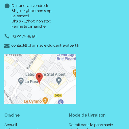
Du lundi au vendredi
8h30 - 19h00 non stop
Le samedi
8h30 - 17h00 non stop
Fermé le dimanche
03 22 74 45 50
-
-
contact
@
pharmacie-du-centre-albert.fr
Officine
Mode de livraison
Accueil
Retrait dans la pharmacie