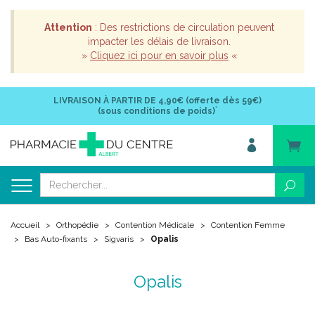
Attention
: Des restrictions de circulation peuvent
impacter les délais de livraison.
»
Cliquez ici pour en savoir plus
«
LIVRAISON À PARTIR DE
4,90€ (offerte dès 59€)
*
(sous conditions de poids)
Accueil
Orthopédie
Contention Médicale
Contention Femme
Bas Auto-fixants
Sigvaris
Opalis
Opalis