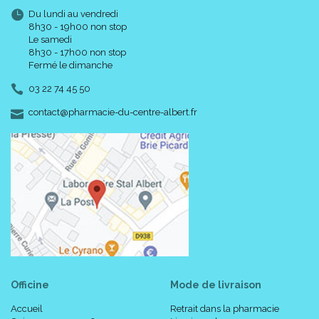
Du lundi au vendredi
8h30 - 19h00 non stop
Le samedi
8h30 - 17h00 non stop
Fermé le dimanche
03 22 74 45 50
-
-
contact
@
pharmacie-du-centre-albert.fr
Officine
Mode de livraison
Accueil
Retrait dans la pharmacie