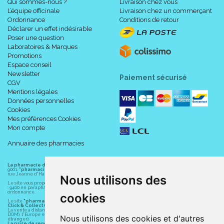
Qui sommes-nous ?
Livraison chez vous
L’équipe officinale
Livraison chez un commerçant
Ordonnance
Conditions de retour
Déclarer un effet indésirable
Poser une question
Laboratoires & Marques
Promotions
Espace conseil
Newsletter
Paiement sécurisé
CGV
Mentions légales
Données personnelles
Cookies
Mes préférences Cookies
Mon compte
Annuaire des pharmacies
La pharmacie du centre à Albert
(80300) est une pharmacie française certifiée ISO
9001.
"pharmacie-du-centre-albert.fr "
est le site internet de l
a pharmacie du centre
, 32
rue Jeanne d' Harcourt, 80300 Albert.
Nous utilisons des
Le site vous propose un large choix de plus de 11000 références, au prix les plus bas possible
: 9400 en parapharmacie, animaux, orthopédie, matériel médical. 1700 en médicaments sans
ordonnance.
cookies
Le site
"pharmacie-du-centre-albert.fr"
vous propose les service suivants :
Click & Collect (retrait gratuit dans la pharmacie).
La vente à distance chez vous et/ou chez un commerçant sur la France (Andorre, Monaco et
DOM), l' Europe et le monde entier (livraison assuré par Colissimo et ses partenaires à l'
Nous utilisons des cookies et d'autres
étranger).
La prise de rendez-vous.