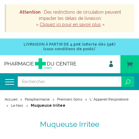
Attention
: Des restrictions de circulation peuvent
impacter les délais de livraison.
»
Cliquez ici pour en savoir plus
«
LIVRAISON À PARTIR DE
4,90€ (offerte dès 59€)
*
(sous conditions de poids)
Accueil
Parapharmacie
Premiers Soins
L' Appareil Respiratoire
Le Nez
Muqueuse Irritee
Muqueuse Irritee