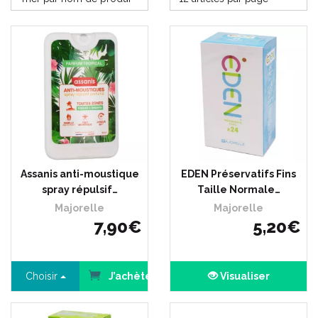
Assanis anti-moustique
EDEN Préservatifs Fins
spray répulsif…
Taille Normale…
Majorelle
Majorelle
7
,
90
€
5
,
20
€
Choisir
J’achète
Visualiser