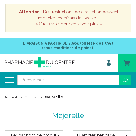
Attention
: Des restrictions de circulation peuvent
impacter les délais de livraison.
»
Cliquez ici pour en savoir plus
«
LIVRAISON À PARTIR DE
4,90€ (offerte dès 59€)
*
(sous conditions de poids)
Accueil
Marque
Majorelle
Majorelle
Trier par nom de produit
12 articles par page