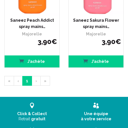
Saneez Peach Addict
Saneez Sakura Flower
spray mains…
spray mains…
Majorelle
Majorelle
3
,
90
€
3
,
90
€
J’achète
J’achète
«
‹
1
›
»
Click & Collect
Une équipe
Retrait
gratuit
à votre service