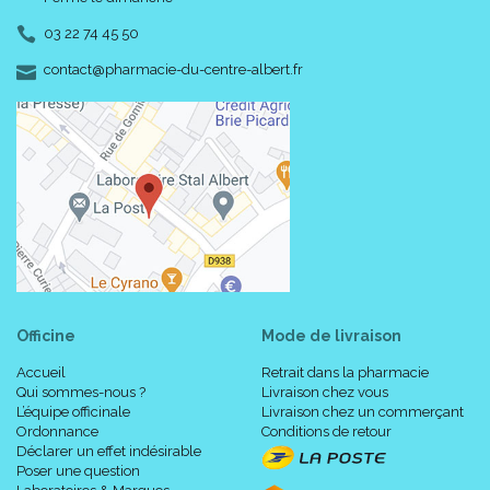
03 22 74 45 50
-
-
contact
@
pharmacie-du-centre-albert.fr
Officine
Mode de livraison
Accueil
Retrait dans la pharmacie
Qui sommes-nous ?
Livraison chez vous
L’équipe officinale
Livraison chez un commerçant
Ordonnance
Conditions de retour
Déclarer un effet indésirable
Poser une question