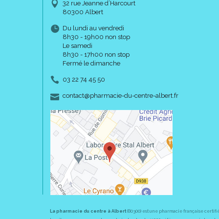
32 rue Jeanne d’Harcourt
80300 Albert
Du lundi au vendredi
8h30 - 19h00 non stop
Le samedi
8h30 - 17h00 non stop
Fermé le dimanche
03 22 74 45 50
-
-
contact
@
pharmacie-du-centre-albert.fr
La pharmacie du centre à Albert
(80300) est une pharmacie française certifi