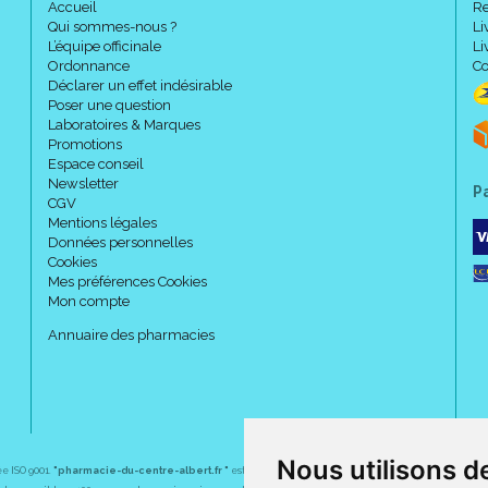
Accueil
Re
Qui sommes-nous ?
Li
L’équipe officinale
Li
Ordonnance
Co
Déclarer un effet indésirable
Poser une question
Laboratoires & Marques
Promotions
Espace conseil
Newsletter
P
CGV
Mentions légales
Données personnelles
Cookies
Mes préférences Cookies
Mon compte
Annuaire des pharmacies
Nous utilisons d
ée ISO 9001.
"pharmacie-du-centre-albert.fr "
est le site internet de l
a pharmacie du centre
, 32 