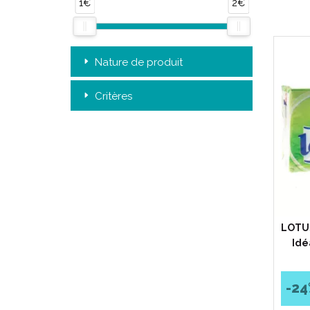
1€
2€
Nature de produit
Critères
LOTUS
Idé
-24