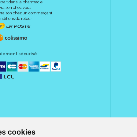
trait dans la pharmacie
vraison chez vous
vraison chez un commerçant
nditions de retour
aiement sécurisé
es cookies
rue Jeanne d' Harcourt, 80300 Albert.