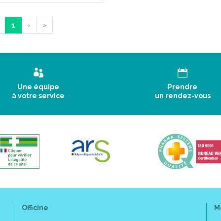
1
›
»
Une équipe
Prendre
à votre service
un rendez-vous
Officine
M