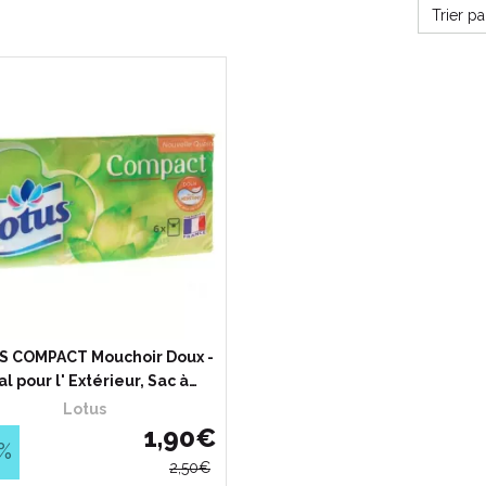
Trier p
 COMPACT Mouchoir Doux -
al pour l' Extérieur, Sac à…
Lotus
1
,
90
€
%
2
,
50
€