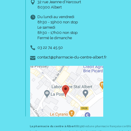
32 rue Jeanne d’Harcourt
80300 Albert
Du lundi au vendredi
8h30 - 19h00 non stop
Le samedi
8h30 - 17h00 non stop
Fermé le dimanche
03 22 74 45 50
-
-
contact
@
pharmacie-du-centre-albert.fr
La pharmacie du centre à Albert
(80300) est une pharmacie française certifi