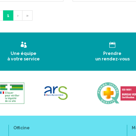
1
›
»
Une équipe
Prendre
à votre service
un rendez-vous
Officine
M