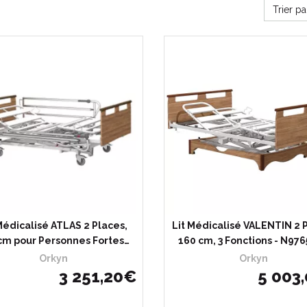
Trier p
Médicalisé ATLAS 2 Places,
Lit Médicalisé VALENTIN 2 
cm pour Personnes Fortes…
160 cm, 3 Fonctions - N9765
Orkyn
Orkyn
3 251
,
20
€
5 003
,