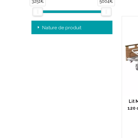
3251€
5004€
Nature de produit
Lit 
120 