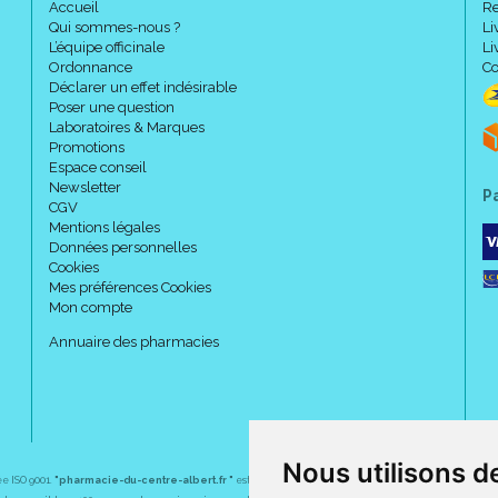
Accueil
Re
Qui sommes-nous ?
Li
L’équipe officinale
Li
Ordonnance
Co
Déclarer un effet indésirable
Poser une question
Laboratoires & Marques
Promotions
Espace conseil
Newsletter
P
CGV
Mentions légales
Données personnelles
Cookies
Mes préférences Cookies
Mon compte
Annuaire des pharmacies
Nous utilisons d
ée ISO 9001.
"pharmacie-du-centre-albert.fr "
est le site internet de l
a pharmacie du centre
, 32 