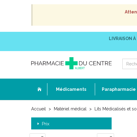
Atten
LIVRAISON À
Médicaments
Parapharmacie
Accueil
Matériel médical
Lits Médicalisés et 
Prix