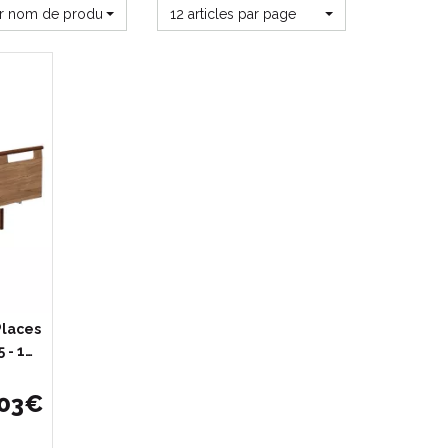
ar nom de produit
12 articles par page
Places
 - 1…
03
€