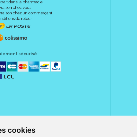
trait dans la pharmacie
vraison chez vous
vraison chez un commerçant
nditions de retour
aiement sécurisé
es cookies
rue Jeanne d' Harcourt, 80300 Albert.