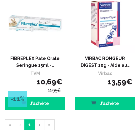
FIBREPLEX Pate Orale
VIRBAC RONGEUR
Seringue 15ml -…
DIGEST 10g - Aide au…
TVM
Virbac
10
,
69
€
13
,
59
€
11
,
95
€
-11
%
J’achète
J’achète
«
‹
1
›
»