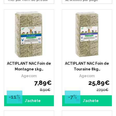
ACTIPLANT NAC Foin de
ACTIPLANT NAC Foin de
Montagne 1kg…
Touraine 8kg…
Agecom
Agecom
7
,
89
€
25
,
89
€
8
,
90
€
27
,
90
€
-11
%
-7
%
J’achète
J’achète