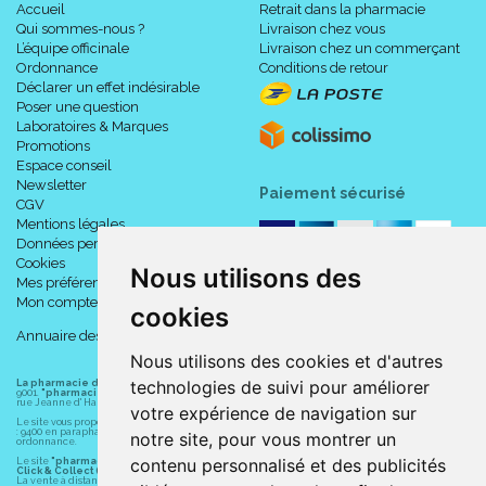
Accueil
Retrait dans la pharmacie
Qui sommes-nous ?
Livraison chez vous
L’équipe officinale
Livraison chez un commerçant
Ordonnance
Conditions de retour
Déclarer un effet indésirable
Poser une question
Laboratoires & Marques
Promotions
Espace conseil
Newsletter
Paiement sécurisé
CGV
Mentions légales
Données personnelles
Cookies
Nous utilisons des
Mes préférences Cookies
Mon compte
cookies
Annuaire des pharmacies
Nous utilisons des cookies et d'autres
technologies de suivi pour améliorer
La pharmacie du centre à Albert
(80300) est une pharmacie française certifiée ISO
9001.
"pharmacie-du-centre-albert.fr "
est le site internet de l
a pharmacie du centre
, 32
rue Jeanne d' Harcourt, 80300 Albert.
votre expérience de navigation sur
Le site vous propose un large choix de plus de 11000 références, au prix les plus bas possible
: 9400 en parapharmacie, animaux, orthopédie, matériel médical. 1700 en médicaments sans
notre site, pour vous montrer un
ordonnance.
contenu personnalisé et des publicités
Le site
"pharmacie-du-centre-albert.fr"
vous propose les service suivants :
Click & Collect (retrait gratuit dans la pharmacie).
La vente à distance chez vous et/ou chez un commerçant sur la France (Andorre, Monaco et