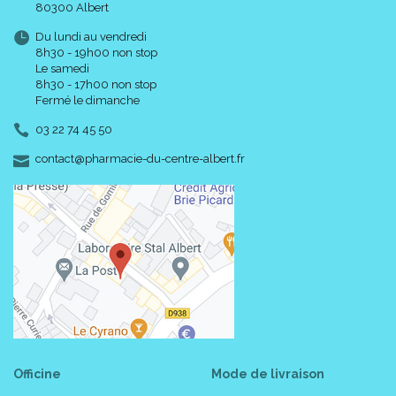
80300 Albert
Du lundi au vendredi
8h30 - 19h00 non stop
Le samedi
8h30 - 17h00 non stop
Fermé le dimanche
03 22 74 45 50
-
-
contact
@
pharmacie-du-centre-albert.fr
Officine
Mode de livraison