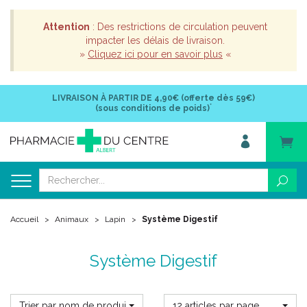
Attention
: Des restrictions de circulation peuvent
impacter les délais de livraison.
»
Cliquez ici pour en savoir plus
«
LIVRAISON À PARTIR DE
4,90€ (offerte dès 59€)
*
(sous conditions de poids)
Accueil
Animaux
Lapin
Système Digestif
Système Digestif
Trier par nom de produit
12 articles par page