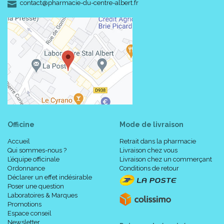
-
-
contact
@
pharmacie-du-centre-albert.fr
Officine
Mode de livraison
Accueil
Retrait dans la pharmacie
Qui sommes-nous ?
Livraison chez vous
L’équipe officinale
Livraison chez un commerçant
Ordonnance
Conditions de retour
Déclarer un effet indésirable
Poser une question
Laboratoires & Marques
Promotions
Espace conseil
Newsletter