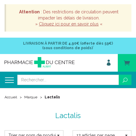
Attention
: Des restrictions de circulation peuvent
impacter les délais de livraison.
»
Cliquez ici pour en savoir plus
«
LIVRAISON À PARTIR DE
4,90€ (offerte dès 59€)
*
(sous conditions de poids)
Accueil
Marque
Lactalis
Lactalis
Trier par nom de produit
12 articles par page