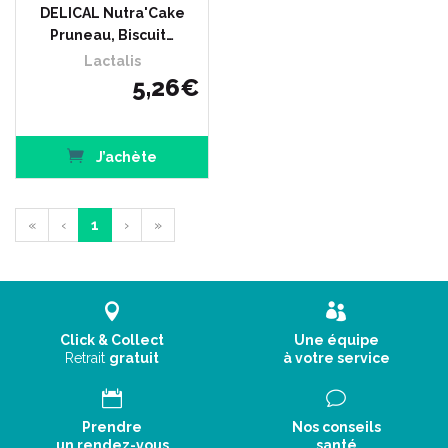
DELICAL Nutra'Cake
Pruneau, Biscuit…
Lactalis
5
,
26
€
J’achète
«
‹
1
›
»
Click & Collect
Une équipe
Retrait
gratuit
à votre service
Prendre
Nos conseils
un rendez-vous
santé