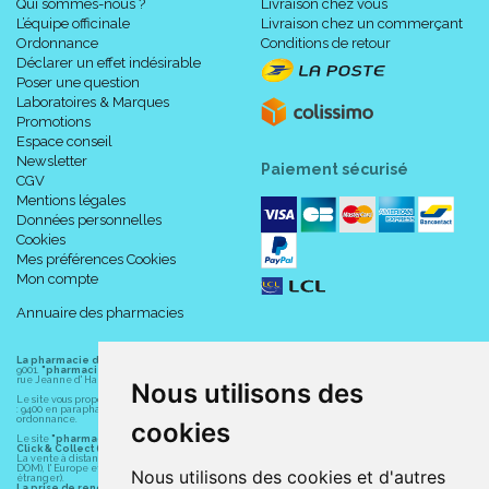
Qui sommes-nous ?
Livraison chez vous
L’équipe officinale
Livraison chez un commerçant
Ordonnance
Conditions de retour
Déclarer un effet indésirable
Poser une question
Laboratoires & Marques
Promotions
Espace conseil
Newsletter
Paiement sécurisé
CGV
Mentions légales
Données personnelles
Cookies
Mes préférences Cookies
Mon compte
Annuaire des pharmacies
La pharmacie du centre à Albert
(80300) est une pharmacie française certifiée ISO
9001.
"pharmacie-du-centre-albert.fr "
est le site internet de l
a pharmacie du centre
, 32
rue Jeanne d' Harcourt, 80300 Albert.
Nous utilisons des
Le site vous propose un large choix de plus de 11000 références, au prix les plus bas possible
: 9400 en parapharmacie, animaux, orthopédie, matériel médical. 1700 en médicaments sans
ordonnance.
cookies
Le site
"pharmacie-du-centre-albert.fr"
vous propose les service suivants :
Click & Collect (retrait gratuit dans la pharmacie).
La vente à distance chez vous et/ou chez un commerçant sur la France (Andorre, Monaco et
DOM), l' Europe et le monde entier (livraison assuré par Colissimo et ses partenaires à l'
Nous utilisons des cookies et d'autres
étranger).
La prise de rendez-vous.