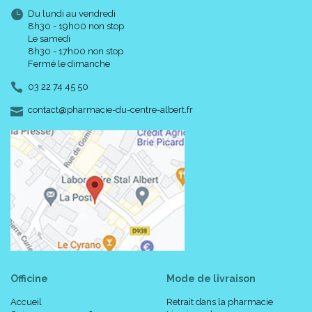
Du lundi au vendredi
8h30 - 19h00 non stop
Le samedi
8h30 - 17h00 non stop
Fermé le dimanche
03 22 74 45 50
-
-
contact
@
pharmacie-du-centre-albert.fr
Officine
Mode de livraison
Accueil
Retrait dans la pharmacie