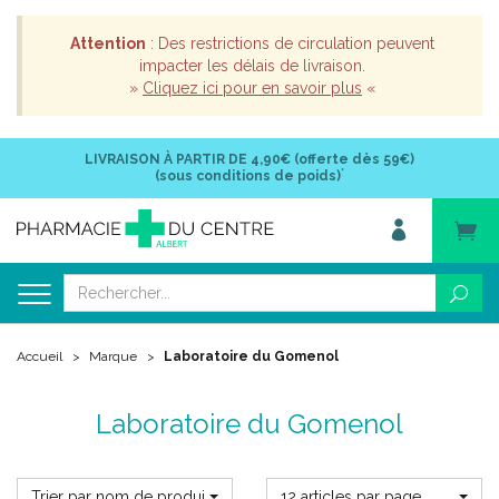
Attention
: Des restrictions de circulation peuvent
impacter les délais de livraison.
»
Cliquez ici pour en savoir plus
«
LIVRAISON À PARTIR DE
4,90€ (offerte dès 59€)
*
(sous conditions de poids)
Accueil
Marque
Laboratoire du Gomenol
Laboratoire du Gomenol
Trier par nom de produit
12 articles par page