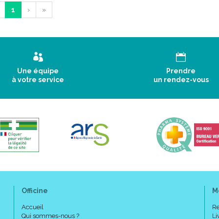
1
›
»
Une équipe
Prendre
à votre service
un rendez-vous
Officine
M
Accueil
Re
Qui sommes-nous ?
Li