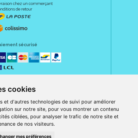
vraison chez un commerçant
nditions de retour
aiement sécurisé
es cookies
s et d'autres technologies de suivi pour améliorer
ation sur notre site, pour vous montrer un contenu
ités ciblées, pour analyser le trafic de notre site et
nance de nos visiteurs.
rue Jeanne d' Harcourt, 80300 Albert.
 sans ordonnance.
hanger mes préférences