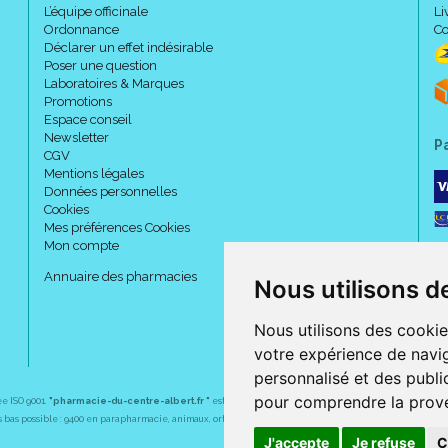
L’équipe officinale
Li
Ordonnance
Co
Déclarer un effet indésirable
Poser une question
Laboratoires & Marques
Promotions
Espace conseil
Newsletter
P
CGV
Mentions légales
Données personnelles
Cookies
Mes préférences Cookies
Mon compte
Annuaire des pharmacies
Nous utilisons d
Nous utilisons des cookie
votre expérience de navig
personnalisé et des public
pour comprendre la prove
ée ISO 9001.
"pharmacie-du-centre-albert.fr "
est le site internet de l
a pharmacie du centre
, 32 
plus bas possible : 9400 en parapharmacie, animaux, orthopédie, matériel médical. 1700 en médicaments
J'accepte
Je refuse
C