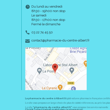
Du lundi au vendredi
8h30 - 19h00 non stop
Le samedi
8h30 - 17h00 non stop
Fermé le dimanche
03 22 74 45 50
-
-
contact
@
pharmacie-du-centre-albert.fr
La pharmacie du centre à Albert
(80300) est une pharmacie française certifi
Le site vous propose un large choix de plus de 11000 références, au prix les 
Le site
"pharmacie-du-centre-albert.fr"
vous propose les service suivants :
Click & Collect (retrait gratuit dans la pharmacie).