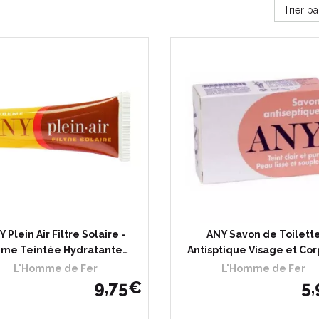
Trier p
 Plein Air Filtre Solaire -
ANY Savon de Toilett
me Teintée Hydratante…
Antisptique Visage et Cor
L'Homme de Fer
L'Homme de Fer
9
,
75
€
5
,