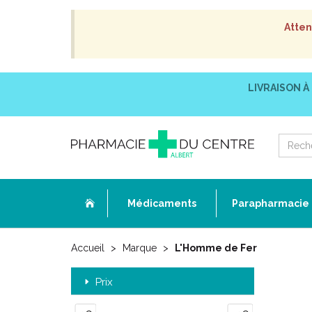
Atten
LIVRAISON À
Médicaments
Parapharmacie
Accueil
Marque
L'Homme de Fer
Prix