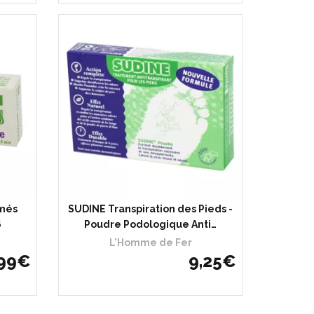
més
SUDINE Transpiration des Pieds -
6
Poudre Podologique Anti…
L'Homme de Fer
99
€
9
,
25
€