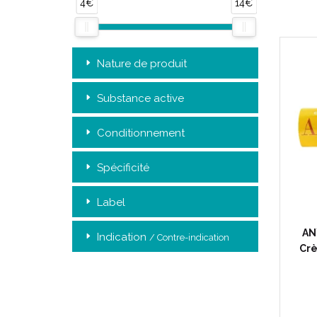
4€
14€
Nature de produit
Substance active
Conditionnement
Spécificité
Label
ANY
Indication
/ Contre-indication
Crè