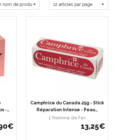
ar nom de produit
12 articles par page
e
Camphrice du Canada 25g - Stick
ps -…
Réparation Intense - Peau…
L'Homme de Fer
90
€
13
,
25
€