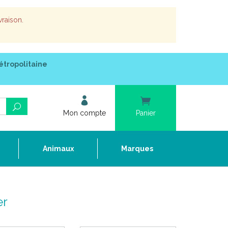
vraison.
étropolitaine
Mon compte
Panier
e
Animaux
Marques
er