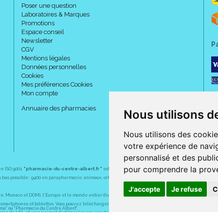
Poser une question
Laboratoires & Marques
Promotions
Espace conseil
Newsletter
P
CGV
Mentions légales
Données personnelles
Cookies
Mes préférences Cookies
Mon compte
Annuaire des pharmacies
Nous utilisons d
Nous utilisons des cookie
votre expérience de navig
personnalisé et des public
pour comprendre la prove
ée ISO 9001.
"pharmacie-du-centre-albert.fr "
est le site internet de l
a pharmacie du centre
, 32 
plus bas possible : 9400 en parapharmacie, animaux, orthopédie, matériel médical. 1700 en médicaments
J'accepte
Je refuse
C
Monaco et DOM), l' Europe et le monde entier (livraison assuré par Colissimo et ses partenaires à l' ét
martphones et tablettes. Vous pouvez télécharger gratuitement l' application sur l' AppStore (pour iPhon
rma" ou "Pharmacie du Centre Albert".
sé du LCL et vous permet d' utiliser les moyens de paiement suivants : CB, Visa, MasterCard, American