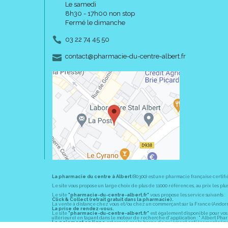
Le samedi
8h30 - 17h00 non stop
Fermé le dimanche
03 22 74 45 50
-
-
contact
@
pharmacie-du-centre-albert.fr
La pharmacie du centre à Albert
(80300) est une pharmacie française certifi
Le site vous propose un large choix de plus de 11000 références, au prix les 
Le site
"pharmacie-du-centre-albert.fr"
vous propose les service suivants :
Click & Collect (retrait gratuit dans la pharmacie).
La vente à distance chez vous et/ou chez un commerçant sur la France (Andorre, 
La prise de rendez-vous.
Le site
"pharmacie-du-centre-albert.fr"
est également disponible pour vos s
ultérieure) en tapant dans le moteur de recherche d' application : " Albert Pha
Le paiement en ligne
est assuré par la borne de paiement entièrement sécuri