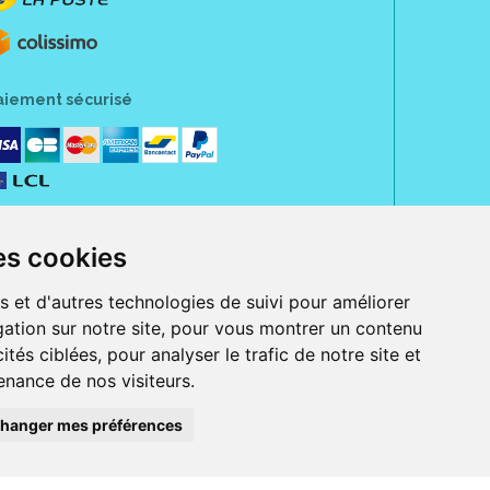
aiement sécurisé
es cookies
s et d'autres technologies de suivi pour améliorer
ation sur notre site, pour vous montrer un contenu
ités ciblées, pour analyser le trafic de notre site et
nance de nos visiteurs.
rue Jeanne d' Harcourt, 80300 Albert.
 sans ordonnance.
hanger mes préférences
ranger).
e, iPad et iPod touch), ou sur Google Play (pour Androïd 5.0 ou version
 Express, Bancontact, PayPal.