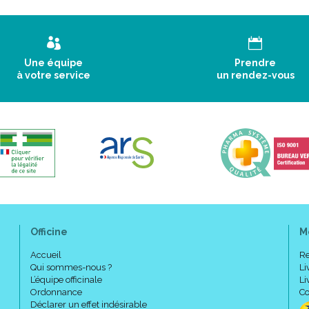
Une équipe
Prendre
à votre service
un rendez-vous
Officine
M
Accueil
Re
Qui sommes-nous ?
Li
L’équipe officinale
Li
Ordonnance
Co
Déclarer un effet indésirable