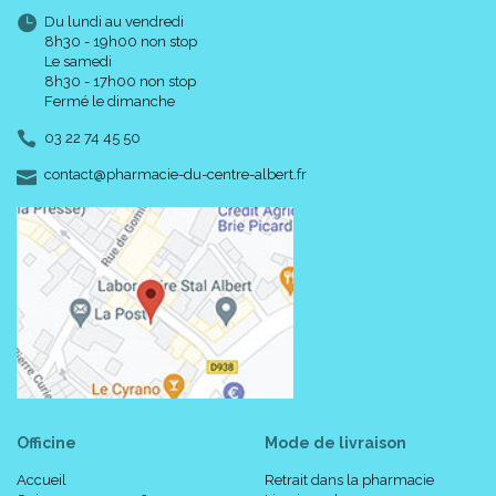
Du lundi au vendredi
8h30 - 19h00 non stop
Le samedi
8h30 - 17h00 non stop
Fermé le dimanche
03 22 74 45 50
-
-
contact
@
pharmacie-du-centre-albert.fr
Officine
Mode de livraison
Accueil
Retrait dans la pharmacie