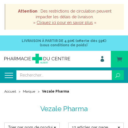
Attention
: Des restrictions de circulation peuvent
impacter les délais de livraison.
»
Cliquez ici pour en savoir plus
«
LIVRAISON À PARTIR DE
4,90€ (offerte dès 59€)
*
(sous conditions de poids)
Accueil
Marque
Vezale Pharma
Vezale Pharma
Trier par nom de produit
12 articles par page