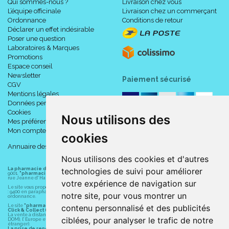
Qui sommes-nous ?
Livraison chez vous
L’équipe officinale
Livraison chez un commerçant
Ordonnance
Conditions de retour
Déclarer un effet indésirable
Poser une question
Laboratoires & Marques
Promotions
Espace conseil
Newsletter
Paiement sécurisé
CGV
Mentions légales
Données personnelles
Cookies
Nous utilisons des
Mes préférences Cookies
Mon compte
cookies
Annuaire des pharmacies
Nous utilisons des cookies et d'autres
technologies de suivi pour améliorer
La pharmacie du centre à Albert
(80300) est une pharmacie française certifiée ISO
9001.
"pharmacie-du-centre-albert.fr "
est le site internet de l
a pharmacie du centre
, 32
rue Jeanne d' Harcourt, 80300 Albert.
votre expérience de navigation sur
Le site vous propose un large choix de plus de 11000 références, au prix les plus bas possible
: 9400 en parapharmacie, animaux, orthopédie, matériel médical. 1700 en médicaments sans
notre site, pour vous montrer un
ordonnance.
contenu personnalisé et des publicités
Le site
"pharmacie-du-centre-albert.fr"
vous propose les service suivants :
Click & Collect (retrait gratuit dans la pharmacie).
La vente à distance chez vous et/ou chez un commerçant sur la France (Andorre, Monaco et
ciblées, pour analyser le trafic de notre
DOM), l' Europe et le monde entier (livraison assuré par Colissimo et ses partenaires à l'
étranger).
La prise de rendez-vous.