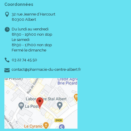
Coordonnées
32 rue Jeanne d’Harcourt
80300 Albert
Du lundi au vendredi
8h30 - 19h00 non stop
Le samedi
8h30 - 17h00 non stop
Fermé le dimanche
03 22 74 45 50
-
-
contact
@
pharmacie-du-centre-albert.fr