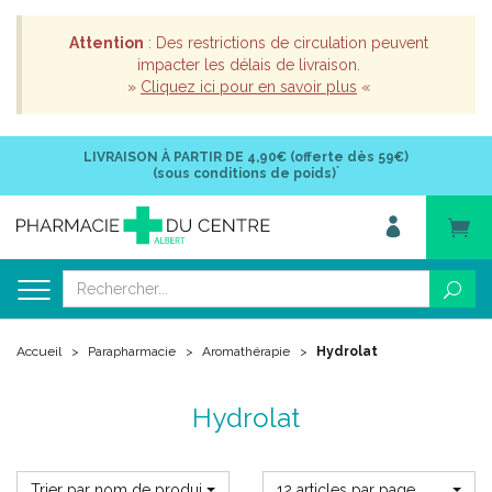
Attention
: Des restrictions de circulation peuvent
impacter les délais de livraison.
»
Cliquez ici pour en savoir plus
«
LIVRAISON À PARTIR DE
4,90€ (offerte dès 59€)
*
(sous conditions de poids)
Accueil
Parapharmacie
Aromathérapie
Hydrolat
Hydrolat
Trier par nom de produit
12 articles par page