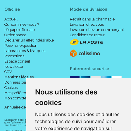
Officine
Mode de livraison
Accueil
Retrait dans la pharmacie
Qui sommes-nous ?
Livraison chez vous
L’équipe officinale
Livraison chez un commerçant
Ordonnance
Conditions de retour
Déclarer un effet indésirable
Poser une question
Laboratoires & Marques
Promotions
Espace conseil
Newsletter
Paiement sécurisé
CGV
Mentions légales
Données personnelles
Cookies
Nous utilisons des
Mes préférences Cookies
Mon compte
cookies
Annuaire des pharmacies
Nous utilisons des cookies et d'autres
technologies de suivi pour améliorer
La pharmacie du centre à Albert
(80300) est une pharmacie française certifiée ISO
9001.
"pharmacie-du-centre-albert.fr "
est le site internet de l
a pharmacie du centre
, 32
rue Jeanne d' Harcourt, 80300 Albert.
votre expérience de navigation sur
Le site vous propose un large choix de plus de 11000 références, au prix les plus bas possible