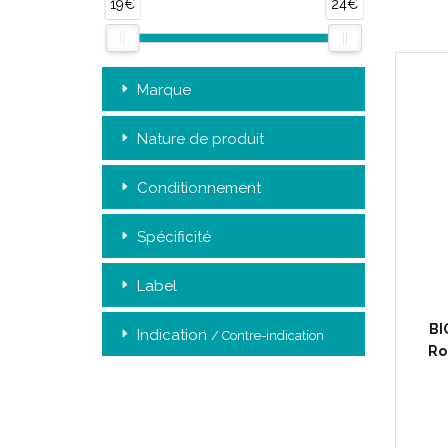
19€
24€
Marque
Nature de produit
Conditionnement
Spécificité
Label
BI
Indication
/ Contre-indication
Ro