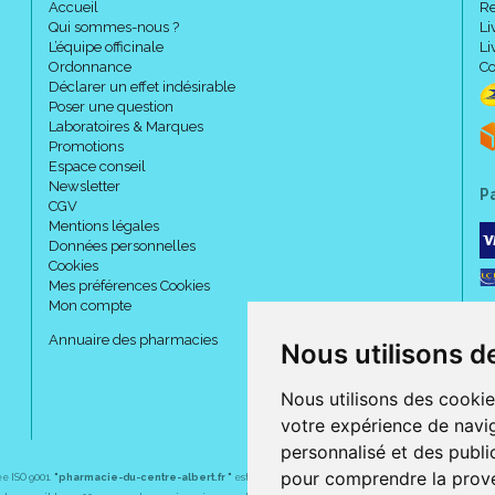
Accueil
Re
Qui sommes-nous ?
Li
L’équipe officinale
Li
Ordonnance
Co
Déclarer un effet indésirable
Poser une question
Laboratoires & Marques
Promotions
Espace conseil
Newsletter
P
CGV
Mentions légales
Données personnelles
Cookies
Mes préférences Cookies
Mon compte
Annuaire des pharmacies
Nous utilisons d
Nous utilisons des cookie
votre expérience de navig
personnalisé et des public
pour comprendre la prove
ée ISO 9001.
"pharmacie-du-centre-albert.fr "
est le site internet de l
a pharmacie du centre
, 32 