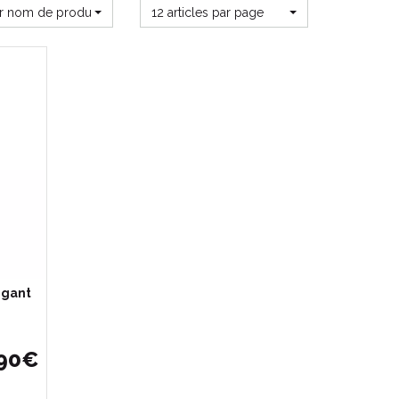
ar nom de produit
12 articles par page
igant
90
€