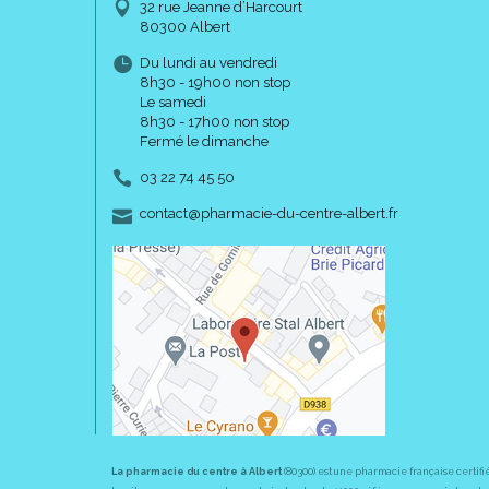
32 rue Jeanne d’Harcourt
80300 Albert
Du lundi au vendredi
8h30 - 19h00 non stop
Le samedi
8h30 - 17h00 non stop
Fermé le dimanche
03 22 74 45 50
-
-
contact
@
pharmacie-du-centre-albert.fr
La pharmacie du centre à Albert
(80300) est une pharmacie française certifi