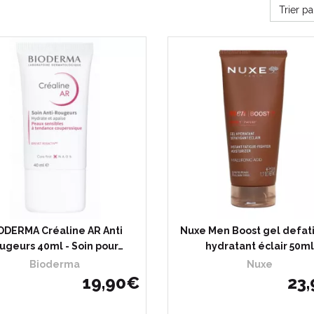
Trier p
ODERMA Créaline AR Anti
Nuxe Men Boost gel defat
ugeurs 40ml - Soin pour…
hydratant éclair 50ml
Bioderma
Nuxe
19
,
90
€
23
,