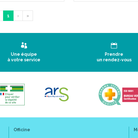
1
›
»
Une équipe
Prendre
à votre service
un rendez-vous
Officine
M