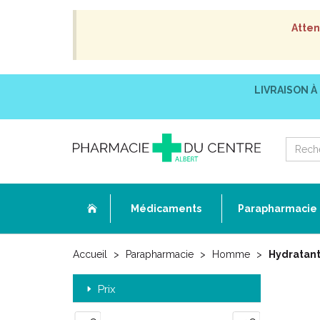
Atten
LIVRAISON À
Médicaments
Parapharmacie
Accueil
Parapharmacie
Homme
Hydratant
Prix