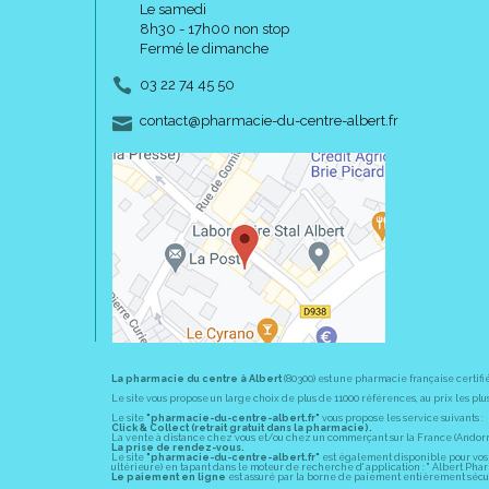
Le samedi
8h30 - 17h00 non stop
Fermé le dimanche
03 22 74 45 50
-
-
contact
@
pharmacie-du-centre-albert.fr
La pharmacie du centre à Albert
(80300) est une pharmacie française certifi
Le site vous propose un large choix de plus de 11000 références, au prix les 
Le site
"pharmacie-du-centre-albert.fr"
vous propose les service suivants :
Click & Collect (retrait gratuit dans la pharmacie).
La vente à distance chez vous et/ou chez un commerçant sur la France (Andorre, 
La prise de rendez-vous.
Le site
"pharmacie-du-centre-albert.fr"
est également disponible pour vos s
ultérieure) en tapant dans le moteur de recherche d' application : " Albert Pha
Le paiement en ligne
est assuré par la borne de paiement entièrement sécuri