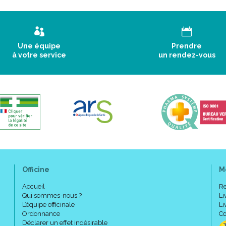
Une équipe
Prendre
à votre service
un rendez-vous
Officine
M
Accueil
Re
Qui sommes-nous ?
Li
L’équipe officinale
Li
Ordonnance
Co
Déclarer un effet indésirable