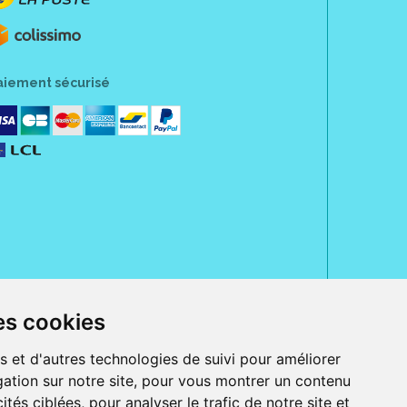
aiement sécurisé
es cookies
rue Jeanne d' Harcourt, 80300 Albert.
 sans ordonnance.
s et d'autres technologies de suivi pour améliorer
ranger).
ation sur notre site, pour vous montrer un contenu
e, iPad et iPod touch), ou sur Google Play (pour Androïd 5.0 ou version
 Express, Bancontact, PayPal.
ités ciblées, pour analyser le trafic de notre site et