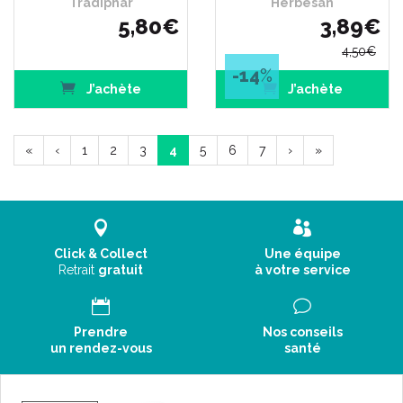
Tradiphar
Herbesan
5
,
80
€
3
,
89
€
4
,
50
€
-14
%
J’achète
J’achète
«
‹
1
2
3
4
5
6
7
›
»
Click & Collect
Une équipe
Retrait
gratuit
à votre service
Prendre
Nos conseils
un rendez-vous
santé