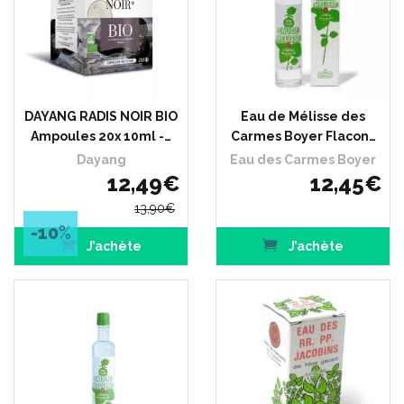
DAYANG RADIS NOIR BIO
Eau de Mélisse des
Ampoules 20x 10ml -…
Carmes Boyer Flacon…
Dayang
Eau des Carmes Boyer
12
,
49
€
12
,
45
€
13
,
90
€
-10
%
J’achète
J’achète