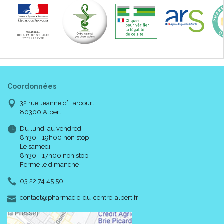
Coordonnées
32 rue Jeanne d’Harcourt
80300 Albert
Du lundi au vendredi
8h30 - 19h00 non stop
Le samedi
8h30 - 17h00 non stop
Fermé le dimanche
03 22 74 45 50
-
-
contact
@
pharmacie-du-centre-albert.fr