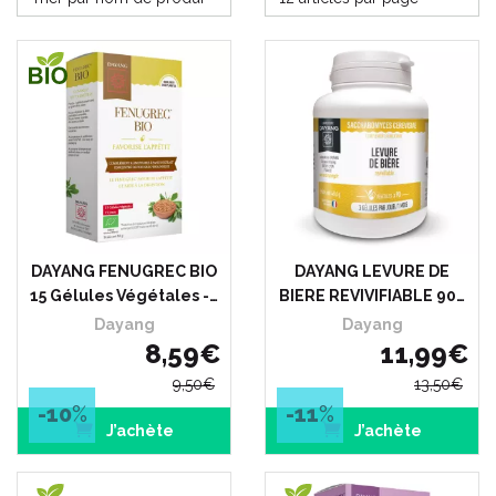
DAYANG FENUGREC BIO
DAYANG LEVURE DE
15 Gélules Végétales -…
BIERE REVIVIFIABLE 90…
Dayang
Dayang
8
,
59
€
11
,
99
€
9
,
50
€
13
,
50
€
-10
%
-11
%
J’achète
J’achète