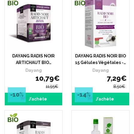
DAYANG RADIS NOIR
DAYANG RADIS NOIR BIO
ARTICHAUT BIO…
15 Gélules Végétales -…
Dayang
Dayang
10
,
79
€
7
,
29
€
11
,
95
€
8
,
50
€
-10
%
-14
%
J’achète
J’achète