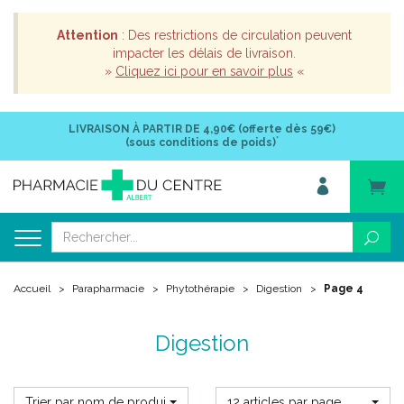
Attention
: Des restrictions de circulation peuvent
impacter les délais de livraison.
»
Cliquez ici pour en savoir plus
«
LIVRAISON À PARTIR DE
4,90€ (offerte dès 59€)
*
(sous conditions de poids)
Accueil
Parapharmacie
Phytothérapie
Digestion
Page 4
Digestion
Trier par nom de produit
12 articles par page