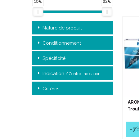
10€
22€
Nature de produit
Conditionnement
Spécificité
Indication
/ Contre-indication
Critères
AROM
Trou
-7