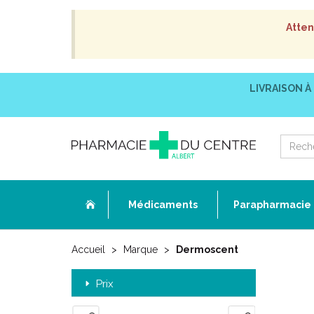
Atten
LIVRAISON À
Médicaments
Parapharmacie
Accueil
Marque
Dermoscent
Prix