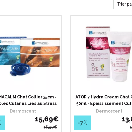
Trier p
ACALM Chat Collier 35cm -
ATOP 7 Hydra Cream Chat 
bles Cutanés Liés au Stress
50ml - Epaississement Cu
Dermoscent
Dermoscent
15
,
69
€
13
,
%
-7
%
16
,
90
€