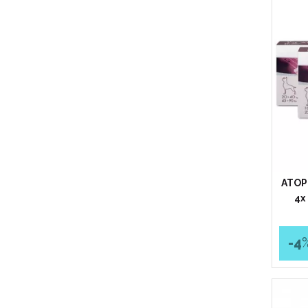
ATOP 
4x
-4