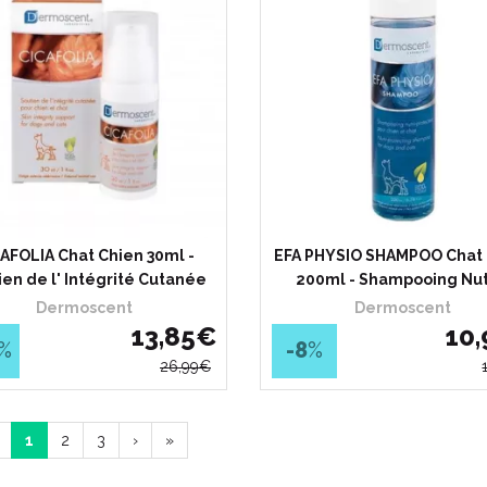
AFOLIA Chat Chien 30ml -
EFA PHYSIO SHAMPOO Chat 
ien de l' Intégrité Cutanée
200ml - Shampooing Nut
Dermoscent
Dermoscent
13
,
85
€
10
,
%
-8
%
26
,
99
€
1
2
3
›
»