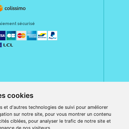
aiement sécurisé
es cookies
rue Jeanne d' Harcourt, 80300 Albert.
 sans ordonnance.
s et d'autres technologies de suivi pour améliorer
ation sur notre site, pour vous montrer un contenu
ranger).
e, iPad et iPod touch), ou sur Google Play (pour Androïd 5.0 ou version
ités ciblées, pour analyser le trafic de notre site et
 Express, Bancontact, PayPal.
nance de nos visiteurs.
 beauté et bien-être ainsi que différents services : suivi personnalisé,