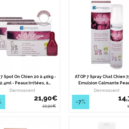
7 Spot On Chien 20 à 40kg -
ATOP 7 Spray Chat Chien 7
 2.4ml - Peaux Irritées, à…
Emulsion Calmante Pea
Dermoscent
Dermoscent
21
,
90
€
14
,
%
-7
%
22
,
90
€