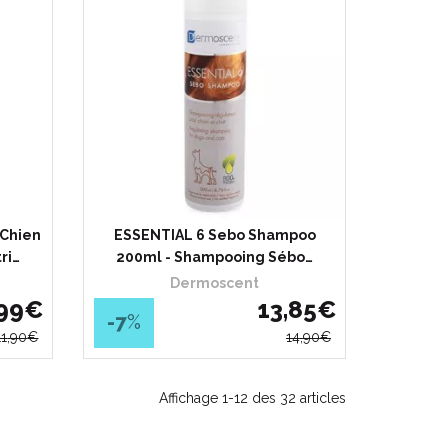
Chien
ESSENTIAL 6 Sebo Shampoo
ri…
200ml - Shampooing Sébo…
Dermoscent
99
€
13
,
85
€
-7
%
11
,
90
€
14
,
90
€
Affichage 1-12 des 32 articles