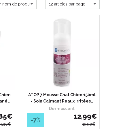
ar nom de produit
12 articles par page
Chien
ATOP 7 Mousse Chat Chien 150ml
tané…
- Soin Calmant Peaux Irritées…
Dermoscent
85
€
12
,
99
€
-7
%
14
,
90
€
13
,
90
€