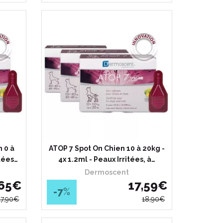
 0 à
ATOP 7 Spot On Chien 10 à 20kg -
itées…
4x 1.2ml - Peaux Irritées, à…
Dermoscent
65
€
17
,
59
€
-7
%
17
,
90
€
18
,
90
€