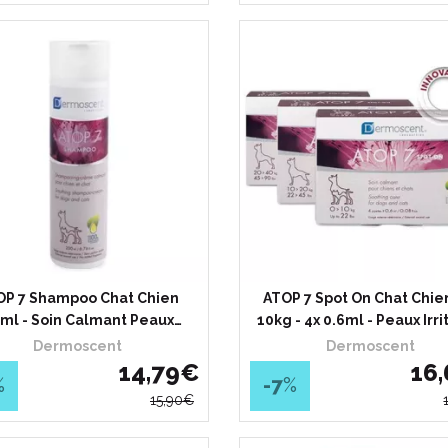
OP 7 Shampoo Chat Chien
ATOP 7 Spot On Chat Chien
ml - Soin Calmant Peaux…
10kg - 4x 0.6ml - Peaux Irr
Dermoscent
Dermoscent
14
,
79
€
16
,
%
-7
%
15
,
90
€