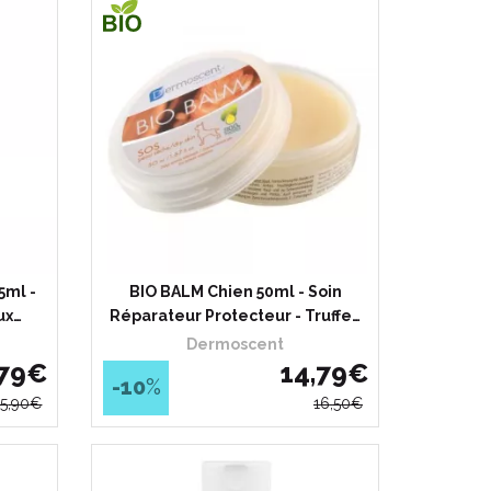
5ml -
BIO BALM Chien 50ml - Soin
ux…
Réparateur Protecteur - Truffe…
Dermoscent
79
€
14
,
79
€
-10
%
15
,
90
€
16
,
50
€