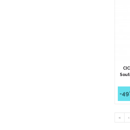
CIC
Sout
-49
«
‹