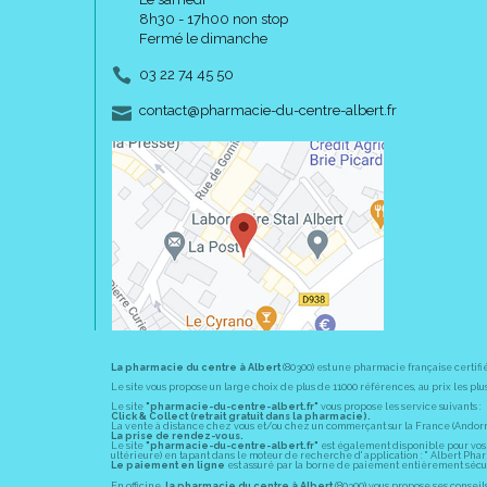
8h30 - 17h00 non stop
Fermé le dimanche
03 22 74 45 50
-
-
contact
@
pharmacie-du-centre-albert.fr
La pharmacie du centre à Albert
(80300) est une pharmacie française certifi
Le site vous propose un large choix de plus de 11000 références, au prix les 
Le site
"pharmacie-du-centre-albert.fr"
vous propose les service suivants :
Click & Collect (retrait gratuit dans la pharmacie).
La vente à distance chez vous et/ou chez un commerçant sur la France (Andorre, 
La prise de rendez-vous.
Le site
"pharmacie-du-centre-albert.fr"
est également disponible pour vos s
ultérieure) en tapant dans le moteur de recherche d' application : " Albert Pha
Le paiement en ligne
est assuré par la borne de paiement entièrement sécuri
En officine,
la pharmacie du centre à Albert
(80300) vous propose ses conseil