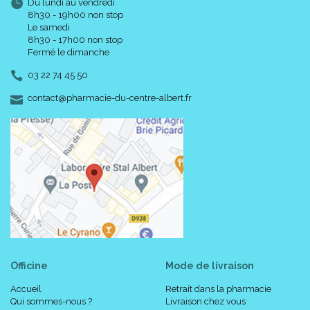
Du lundi au vendredi
8h30 - 19h00 non stop
Le samedi
8h30 - 17h00 non stop
Fermé le dimanche
03 22 74 45 50
-
-
contact
@
pharmacie-du-centre-albert.fr
Officine
Mode de livraison
Accueil
Retrait dans la pharmacie
Qui sommes-nous ?
Livraison chez vous