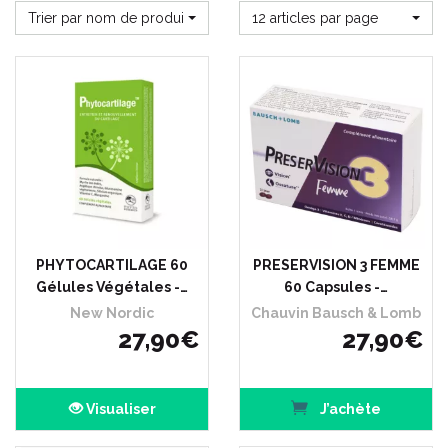
Trier par nom de produit
12 articles par page
PHYTOCARTILAGE 60
PRESERVISION 3 FEMME
Gélules Végétales -…
60 Capsules -…
New Nordic
Chauvin Bausch & Lomb
27
,
90
€
27
,
90
€
Visualiser
J’achète