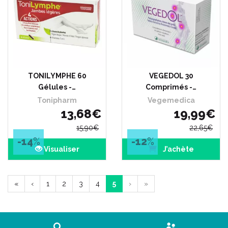
TONILYMPHE 60
VEGEDOL 30
Gélules -…
Comprimés -…
Tonipharm
Vegemedica
13
,
68
€
19
,
99
€
15
,
90
€
22
,
65
€
-14
%
-12
%
Visualiser
J’achète
«
‹
1
2
3
4
5
›
»