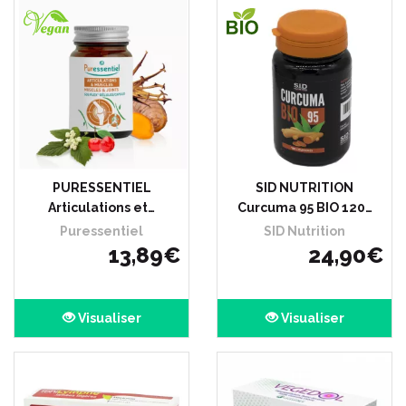
PURESSENTIEL
SID NUTRITION
Articulations et…
Curcuma 95 BIO 120…
Puressentiel
SID Nutrition
13
,
89
€
24
,
90
€
Visualiser
Visualiser