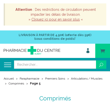
Attention
: Des restrictions de circulation peuvent
impacter les délais de livraison.
»
Cliquez ici pour en savoir plus
«
LIVRAISON À PARTIR DE
4,90€ (offerte dès 59€)
*
(sous conditions de poids)
Accueil
Parapharmacie
Premiers Soins
Articulations / Muscles
Comprimés
Page 5
Comprimés