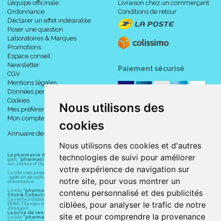
L’équipe officinale
Livraison chez un commerçant
Ordonnance
Conditions de retour
Déclarer un effet indésirable
Poser une question
Laboratoires & Marques
Promotions
Espace conseil
Newsletter
Paiement sécurisé
CGV
Mentions légales
Données personnelles
Cookies
Nous utilisons des
Mes préférences Cookies
Mon compte
cookies
Annuaire des pharmacies
Nous utilisons des cookies et d'autres
technologies de suivi pour améliorer
La pharmacie du centre à Albert
(80300) est une pharmacie française certifiée ISO
9001.
"pharmacie-du-centre-albert.fr "
est le site internet de l
a pharmacie du centre
, 32
rue Jeanne d' Harcourt, 80300 Albert.
votre expérience de navigation sur
Le site vous propose un large choix de plus de 11000 références, au prix les plus bas possible
: 9400 en parapharmacie, animaux, orthopédie, matériel médical. 1700 en médicaments sans
notre site, pour vous montrer un
ordonnance.
contenu personnalisé et des publicités
Le site
"pharmacie-du-centre-albert.fr"
vous propose les service suivants :
Click & Collect (retrait gratuit dans la pharmacie).
La vente à distance chez vous et/ou chez un commerçant sur la France (Andorre, Monaco et
ciblées, pour analyser le trafic de notre
DOM), l' Europe et le monde entier (livraison assuré par Colissimo et ses partenaires à l'
étranger).
La prise de rendez-vous.
site et pour comprendre la provenance
Le site
"pharmacie-du-centre-albert.fr"
est également disponible pour vos smartphones et