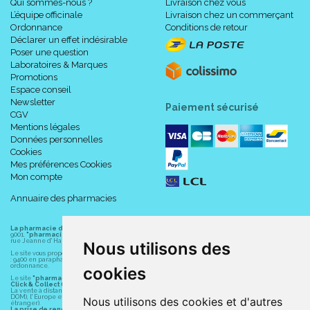
Qui sommes-nous ?
Livraison chez vous
L’équipe officinale
Livraison chez un commerçant
Ordonnance
Conditions de retour
Déclarer un effet indésirable
Poser une question
Laboratoires & Marques
Promotions
Espace conseil
Newsletter
Paiement sécurisé
CGV
Mentions légales
Données personnelles
Cookies
Mes préférences Cookies
Mon compte
Annuaire des pharmacies
La pharmacie du centre à Albert
(80300) est une pharmacie française certifiée ISO
9001.
"pharmacie-du-centre-albert.fr "
est le site internet de l
a pharmacie du centre
, 32
rue Jeanne d' Harcourt, 80300 Albert.
Nous utilisons des
Le site vous propose un large choix de plus de 11000 références, au prix les plus bas possible
: 9400 en parapharmacie, animaux, orthopédie, matériel médical. 1700 en médicaments sans
ordonnance.
cookies
Le site
"pharmacie-du-centre-albert.fr"
vous propose les service suivants :
Click & Collect (retrait gratuit dans la pharmacie).
La vente à distance chez vous et/ou chez un commerçant sur la France (Andorre, Monaco et
DOM), l' Europe et le monde entier (livraison assuré par Colissimo et ses partenaires à l'
Nous utilisons des cookies et d'autres
étranger).
La prise de rendez-vous.