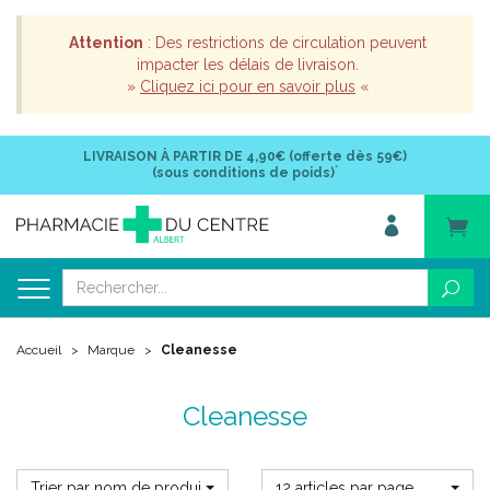
Attention
: Des restrictions de circulation peuvent
impacter les délais de livraison.
»
Cliquez ici pour en savoir plus
«
LIVRAISON À PARTIR DE
4,90€ (offerte dès 59€)
*
(sous conditions de poids)
Accueil
Marque
Cleanesse
Cleanesse
Trier par nom de produit
12 articles par page