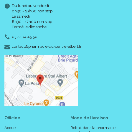
Du lundi au vendredi
8h30 - 19h00 non stop
Le samedi
8h30 - 17h00 non stop
Fermé le dimanche
03 22 74 45 50
-
-
contact
@
pharmacie-du-centre-albert.fr
Officine
Mode de livraison
Accueil
Retrait dans la pharmacie