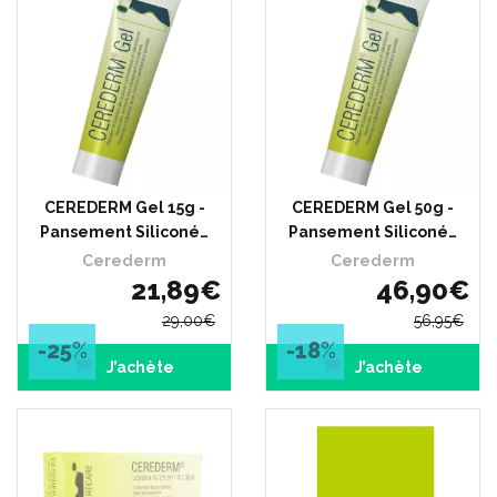
CEREDERM Gel 15g -
CEREDERM Gel 50g -
Pansement Siliconé…
Pansement Siliconé…
Cerederm
Cerederm
21
,
89
€
46
,
90
€
29
,
00
€
56
,
95
€
-25
%
-18
%
J’achète
J’achète