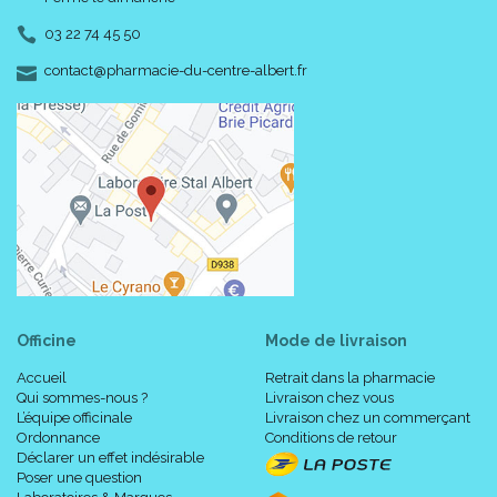
03 22 74 45 50
-
-
contact
@
pharmacie-du-centre-albert.fr
Officine
Mode de livraison
Accueil
Retrait dans la pharmacie
Qui sommes-nous ?
Livraison chez vous
L’équipe officinale
Livraison chez un commerçant
Ordonnance
Conditions de retour
Déclarer un effet indésirable
Poser une question