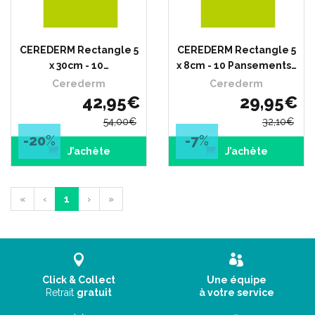
CEREDERM Rectangle 5
CEREDERM Rectangle 5
x 30cm - 10…
x 8cm - 10 Pansements…
Cerederm
Cerederm
42
,
95
€
29
,
95
€
54
,
00
€
32
,
10
€
-20
%
-7
%
J’achète
J’achète
«
‹
1
›
»
Click & Collect
Une équipe
Retrait
gratuit
à votre service