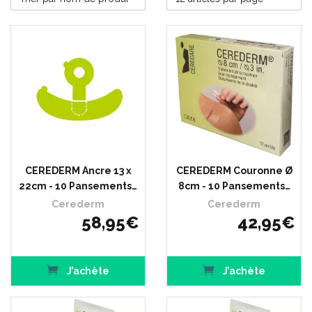
CEREDERM Ancre 13 x
CEREDERM Couronne Ø
22cm - 10 Pansements…
8cm - 10 Pansements…
Cerederm
Cerederm
58
,
95
€
42
,
95
€
J’achète
J’achète