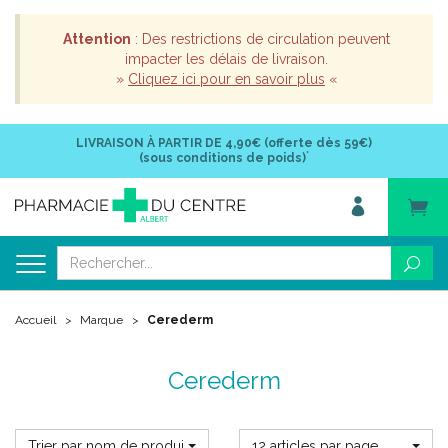
Attention
: Des restrictions de circulation peuvent
impacter les délais de livraison.
»
Cliquez ici pour en savoir plus
«
LIVRAISON À PARTIR DE
4,90€ (offerte dès 59€)
*
(sous conditions de poids)
Accueil
Marque
Cerederm
Cerederm
Trier par nom de produit
12 articles par page