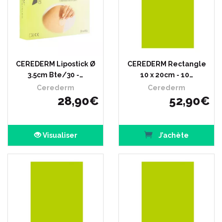
CEREDERM Lipostick Ø
CEREDERM Rectangle
3.5cm Bte/30 -…
10 x 20cm - 10…
Cerederm
Cerederm
28
,
90
€
52
,
90
€
Visualiser
J’achète