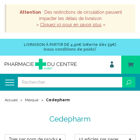
Attention
: Des restrictions de circulation peuvent
impacter les délais de livraison.
»
Cliquez ici pour en savoir plus
«
LIVRAISON À PARTIR DE
4,90€ (offerte dès 59€)
*
(sous conditions de poids)
Accueil
Marque
Cedepharm
Cedepharm
Trier par nom de produit
12 articles par page