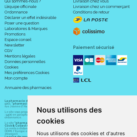
Qui sommes-nous ?
Livraison chez vous
L’équipe officinale
Livraison chez un commerçant
Ordonnance
Conditions de retour
Déclarer un effet indésirable
Poser une question
Laboratoires & Marques
Promotions
Espace conseil
Newsletter
Paiement sécurisé
CGV
Mentions légales
Données personnelles
Cookies
Mes préférences Cookies
Mon compte
Annuaire des pharmacies
La pharmacie du centre à Albert
(80300) est une pharmacie française certifiée ISO
9001.
"pharmacie-du-centre-albert.fr "
est le site internet de l
a pharmacie du centre
, 32
rue Jeanne d' Harcourt, 80300 Albert.
Nous utilisons des
Le site vous propose un large choix de plus de 11000 références, au prix les plus bas possible
: 9400 en parapharmacie, animaux, orthopédie, matériel médical. 1700 en médicaments sans
ordonnance.
cookies
Le site
"pharmacie-du-centre-albert.fr"
vous propose les service suivants :
Click & Collect (retrait gratuit dans la pharmacie).
La vente à distance chez vous et/ou chez un commerçant sur la France (Andorre, Monaco et
DOM), l' Europe et le monde entier (livraison assuré par Colissimo et ses partenaires à l'
Nous utilisons des cookies et d'autres
étranger).
La prise de rendez-vous.