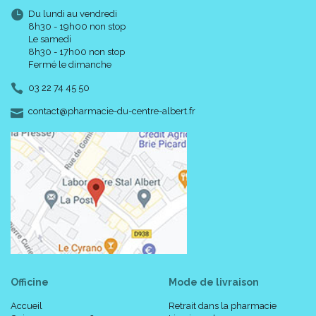
Du lundi au vendredi
8h30 - 19h00 non stop
Le samedi
8h30 - 17h00 non stop
Fermé le dimanche
03 22 74 45 50
-
-
contact
@
pharmacie-du-centre-albert.fr
Officine
Mode de livraison
Accueil
Retrait dans la pharmacie