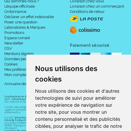
Qui sommes-nous ?
Livraison chez vous
L’équipe officinale
Livraison chez un commerçant
Ordonnance
Conditions de retour
Déclarer un effet indésirable
Poser une question
Laboratoires & Marques
Promotions
Espace conseil
Newsletter
Paiement sécurisé
CGV
Mentions légales
Données personnelles
Cookies
Nous utilisons des
Mes préférences Cookies
Mon compte
cookies
Annuaire des pharmacies
Nous utilisons des cookies et d'autres
technologies de suivi pour améliorer
La pharmacie du centre à Albert
(80300) est une pharmacie française certifiée ISO
9001.
"pharmacie-du-centre-albert.fr "
est le site internet de l
a pharmacie du centre
, 32
rue Jeanne d' Harcourt, 80300 Albert.
votre expérience de navigation sur
Le site vous propose un large choix de plus de 11000 références, au prix les plus bas possible
: 9400 en parapharmacie, animaux, orthopédie, matériel médical. 1700 en médicaments sans
notre site, pour vous montrer un
ordonnance.
contenu personnalisé et des publicités
Le site
"pharmacie-du-centre-albert.fr"
vous propose les service suivants :
Click & Collect (retrait gratuit dans la pharmacie).
La vente à distance chez vous et/ou chez un commerçant sur la France (Andorre, Monaco et
ciblées, pour analyser le trafic de notre
DOM), l' Europe et le monde entier (livraison assuré par Colissimo et ses partenaires à l'
étranger).
La prise de rendez-vous.