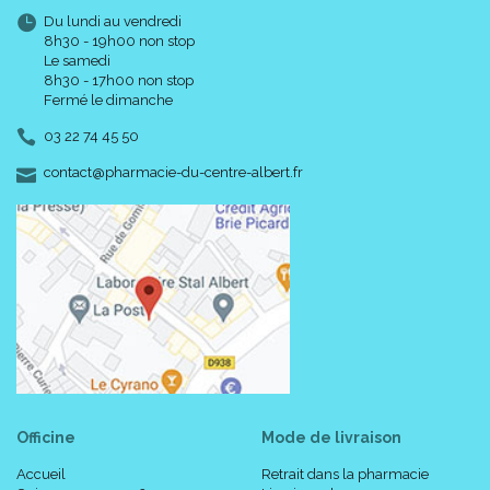
Du lundi au vendredi
8h30 - 19h00 non stop
Le samedi
8h30 - 17h00 non stop
Fermé le dimanche
03 22 74 45 50
-
-
contact
@
pharmacie-du-centre-albert.fr
Officine
Mode de livraison
Accueil
Retrait dans la pharmacie