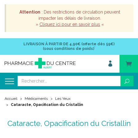
Attention
: Des restrictions de circulation peuvent
impacter les délais de livraison.
»
Cliquez ici pour en savoir plus
«
LIVRAISON À PARTIR DE
4,90€ (offerte dès 59€)
*
(sous conditions de poids)
Accueil
Médicaments
Les Yeux
Cataracte, Opacification du Cristallin
Cataracte, Opacification du Cristallin