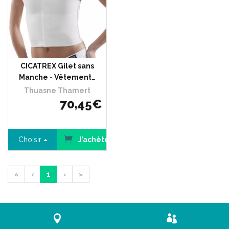
CICATREX Gilet sans
Manche - Vêtement…
Thuasne Thamert
70
,
45
€
Choisir
J’achète
«
‹
1
›
»