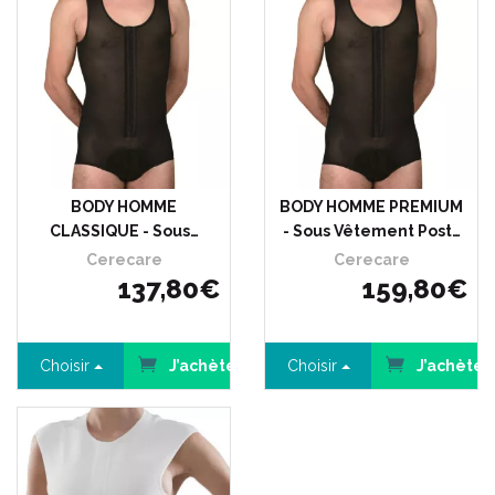
BODY HOMME
BODY HOMME PREMIUM
CLASSIQUE - Sous…
- Sous Vêtement Post…
Cerecare
Cerecare
137
,
80
€
159
,
80
€
Choisir
J’achète
Choisir
J’achète