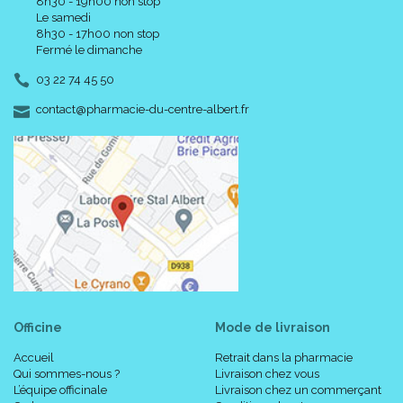
8h30 - 19h00 non stop
Le samedi
8h30 - 17h00 non stop
Fermé le dimanche
03 22 74 45 50
-
-
contact
@
pharmacie-du-centre-albert.fr
Officine
Mode de livraison
Accueil
Retrait dans la pharmacie
Qui sommes-nous ?
Livraison chez vous
L’équipe officinale
Livraison chez un commerçant