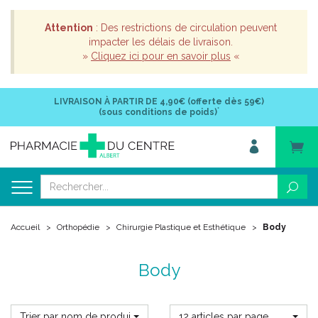
Attention
: Des restrictions de circulation peuvent
impacter les délais de livraison.
»
Cliquez ici pour en savoir plus
«
LIVRAISON À PARTIR DE
4,90€ (offerte dès 59€)
*
(sous conditions de poids)
Accueil
Orthopédie
Chirurgie Plastique et Esthétique
Body
Body
Trier par nom de produit
12 articles par page