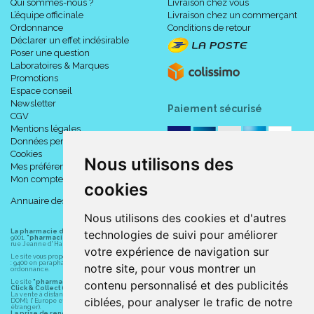
Qui sommes-nous ?
Livraison chez vous
L’équipe officinale
Livraison chez un commerçant
Ordonnance
Conditions de retour
Déclarer un effet indésirable
Poser une question
Laboratoires & Marques
Promotions
Espace conseil
Newsletter
Paiement sécurisé
CGV
Mentions légales
Données personnelles
Cookies
Nous utilisons des
Mes préférences Cookies
Mon compte
cookies
Annuaire des pharmacies
Nous utilisons des cookies et d'autres
technologies de suivi pour améliorer
La pharmacie du centre à Albert
(80300) est une pharmacie française certifiée ISO
9001.
"pharmacie-du-centre-albert.fr "
est le site internet de l
a pharmacie du centre
, 32
rue Jeanne d' Harcourt, 80300 Albert.
votre expérience de navigation sur
Le site vous propose un large choix de plus de 11000 références, au prix les plus bas possible
: 9400 en parapharmacie, animaux, orthopédie, matériel médical. 1700 en médicaments sans
notre site, pour vous montrer un
ordonnance.
contenu personnalisé et des publicités
Le site
"pharmacie-du-centre-albert.fr"
vous propose les service suivants :
Click & Collect (retrait gratuit dans la pharmacie).
La vente à distance chez vous et/ou chez un commerçant sur la France (Andorre, Monaco et
ciblées, pour analyser le trafic de notre
DOM), l' Europe et le monde entier (livraison assuré par Colissimo et ses partenaires à l'
étranger).
La prise de rendez-vous.