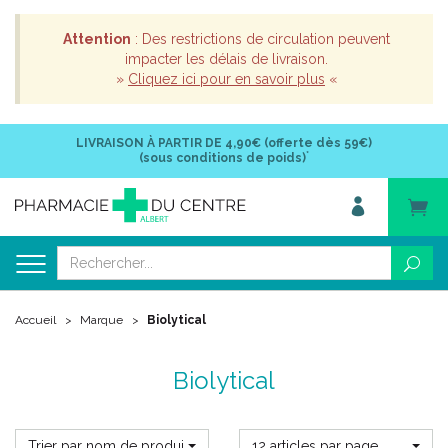
Attention
: Des restrictions de circulation peuvent
impacter les délais de livraison.
»
Cliquez ici pour en savoir plus
«
LIVRAISON À PARTIR DE
4,90€ (offerte dès 59€)
*
(sous conditions de poids)
Accueil
Marque
Biolytical
Biolytical
Trier par nom de produit
12 articles par page