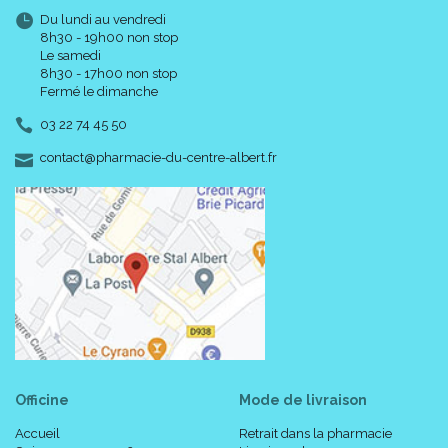
Du lundi au vendredi
8h30 - 19h00 non stop
Le samedi
8h30 - 17h00 non stop
Fermé le dimanche
03 22 74 45 50
-
-
contact
@
pharmacie-du-centre-albert.fr
Officine
Mode de livraison
Accueil
Retrait dans la pharmacie