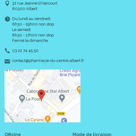
32 rue Jeanne d’Harcourt
80300 Albert
Du lundi au vendredi
8h30 - 19h00 non stop
Le samedi
8h30 - 17h00 non stop
Fermé le dimanche
03 22 74 45 50
-
-
contact
@
pharmacie-du-centre-albert.fr
Officine
Mode de livraison