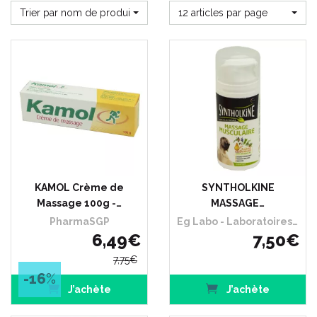
Trier par nom de produit
12 articles par page
KAMOL Crème de
SYNTHOLKINE
Massage 100g -…
MASSAGE…
PharmaSGP
Eg Labo - Laboratoires Eurogenerics
6
,
49
€
7
,
50
€
7
,
75
€
-16
%
J’achète
J’achète