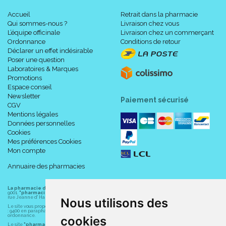
Accueil
Retrait dans la pharmacie
Qui sommes-nous ?
Livraison chez vous
L’équipe officinale
Livraison chez un commerçant
Ordonnance
Conditions de retour
Déclarer un effet indésirable
Poser une question
Laboratoires & Marques
Promotions
Espace conseil
Newsletter
Paiement sécurisé
CGV
Mentions légales
Données personnelles
Cookies
Mes préférences Cookies
Mon compte
Annuaire des pharmacies
La pharmacie du centre à Albert
(80300) est une pharmacie française certifiée ISO
9001.
"pharmacie-du-centre-albert.fr "
est le site internet de l
a pharmacie du centre
, 32
rue Jeanne d' Harcourt, 80300 Albert.
Nous utilisons des
Le site vous propose un large choix de plus de 11000 références, au prix les plus bas possible
: 9400 en parapharmacie, animaux, orthopédie, matériel médical. 1700 en médicaments sans
ordonnance.
cookies
Le site
"pharmacie-du-centre-albert.fr"
vous propose les service suivants :