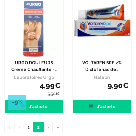
URGO DOULEURS
VOLTAREN SPE 2%
Crème Chauffante -…
Diclofénac de…
Laboratoires Urgo
Haleon
4
,
99
€
9
,
90
€
5
,
50
€
-9
%
J’achète
J’achète
«
‹
1
2
›
»