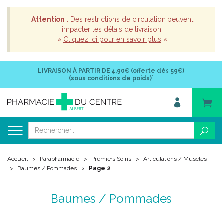
Attention
: Des restrictions de circulation peuvent
impacter les délais de livraison.
»
Cliquez ici pour en savoir plus
«
LIVRAISON À PARTIR DE
4,90€ (offerte dès 59€)
*
(sous conditions de poids)
Accueil
Parapharmacie
Premiers Soins
Articulations / Muscles
Baumes / Pommades
Page 2
Baumes / Pommades