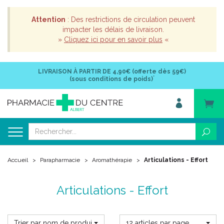
Attention
: Des restrictions de circulation peuvent
impacter les délais de livraison.
»
Cliquez ici pour en savoir plus
«
LIVRAISON À PARTIR DE
4,90€ (offerte dès 59€)
*
(sous conditions de poids)
Accueil
Parapharmacie
Aromathérapie
Articulations - Effort
Articulations - Effort
Trier par nom de produit
12 articles par page