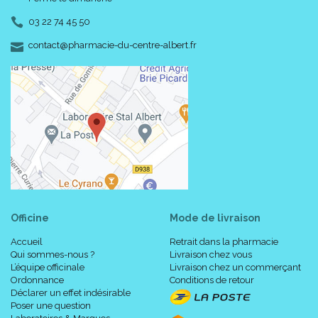
03 22 74 45 50
-
-
contact
@
pharmacie-du-centre-albert.fr
Officine
Mode de livraison
Accueil
Retrait dans la pharmacie
Qui sommes-nous ?
Livraison chez vous
L’équipe officinale
Livraison chez un commerçant
Ordonnance
Conditions de retour
Déclarer un effet indésirable
Poser une question