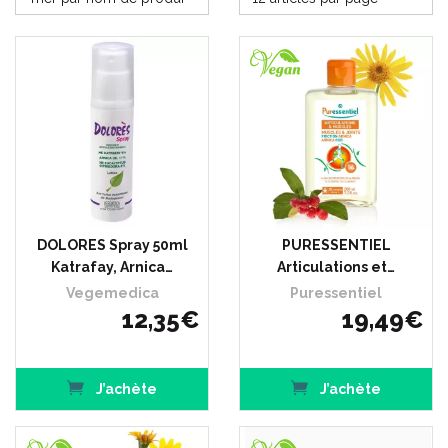
DOLORES Spray 50ml
PURESSENTIEL
Katrafay, Arnica…
Articulations et…
Vegemedica
Puressentiel
12
,
35
€
19
,
49
€
J’achète
J’achète