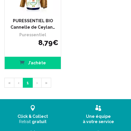
PURESSENTIEL BIO
Cannelle de Ceylan…
Puressentiel
8
,
79
€
J’achète
«
‹
1
›
»
Click & Collect
Une équipe
Retrait
gratuit
à votre service