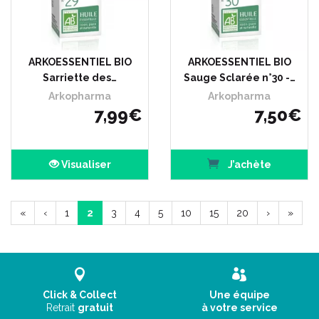
ARKOESSENTIEL BIO
ARKOESSENTIEL BIO
Sarriette des…
Sauge Sclarée n°30 -…
Arkopharma
Arkopharma
7
,
99
€
7
,
50
€
Visualiser
J’achète
«
‹
1
2
3
4
5
10
15
20
›
»
Click & Collect
Une équipe
Retrait
gratuit
à votre service