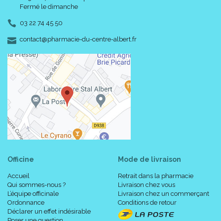
Fermé le dimanche
03 22 74 45 50
-
-
contact
@
pharmacie-du-centre-albert.fr
Officine
Mode de livraison
Accueil
Retrait dans la pharmacie
Qui sommes-nous ?
Livraison chez vous
L’équipe officinale
Livraison chez un commerçant
Ordonnance
Conditions de retour
Déclarer un effet indésirable
Poser une question