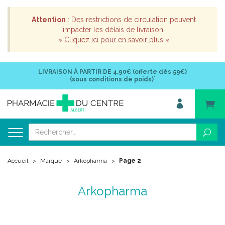
Attention
: Des restrictions de circulation peuvent
impacter les délais de livraison.
»
Cliquez ici pour en savoir plus
«
LIVRAISON À PARTIR DE
4,90€ (offerte dès 59€)
*
(sous conditions de poids)
Accueil
Marque
Arkopharma
Page 2
Arkopharma