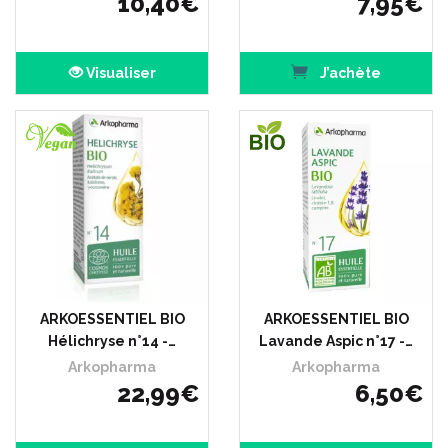
10
,
40
€
7
,
95
€
Visualiser
J’achète
ARKOESSENTIEL BIO
ARKOESSENTIEL BIO
Hélichryse n°14 -…
Lavande Aspic n°17 -…
Arkopharma
Arkopharma
22
,
99
€
6
,
50
€