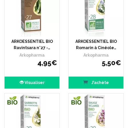
ARKOESSENTIEL BIO
ARKOESSENTIEL BIO
Ravintsara n°27 -…
Romarin à Cinéole…
Arkopharma
Arkopharma
4
,
95
€
5
,
50
€
Visualiser
J’achète