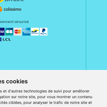
aiement sécurisé
es cookies
rue Jeanne d' Harcourt, 80300 Albert.
 sans ordonnance.
s et d'autres technologies de suivi pour améliorer
ation sur notre site, pour vous montrer un contenu
ranger).
e, iPad et iPod touch), ou sur Google Play (pour Androïd 5.0 ou version
ités ciblées, pour analyser le trafic de notre site et
 Express, Bancontact, PayPal.