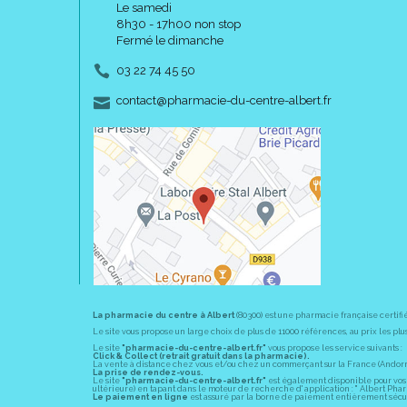
Le samedi
8h30 - 17h00 non stop
Fermé le dimanche
03 22 74 45 50
-
-
contact
@
pharmacie-du-centre-albert.fr
La pharmacie du centre à Albert
(80300) est une pharmacie française certifi
Le site vous propose un large choix de plus de 11000 références, au prix les 
Le site
"pharmacie-du-centre-albert.fr"
vous propose les service suivants :
Click & Collect (retrait gratuit dans la pharmacie).
La vente à distance chez vous et/ou chez un commerçant sur la France (Andorre, 
La prise de rendez-vous.
Le site
"pharmacie-du-centre-albert.fr"
est également disponible pour vos s
ultérieure) en tapant dans le moteur de recherche d' application : " Albert Pha
Le paiement en ligne
est assuré par la borne de paiement entièrement sécuri