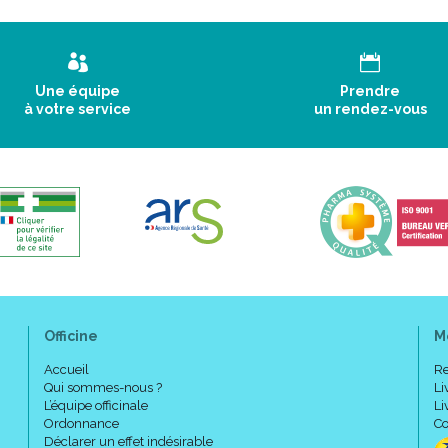
Une équipe
Prendre
à votre service
un rendez-vous
Officine
M
Accueil
Re
Qui sommes-nous ?
Li
L’équipe officinale
Li
Ordonnance
Co
Déclarer un effet indésirable