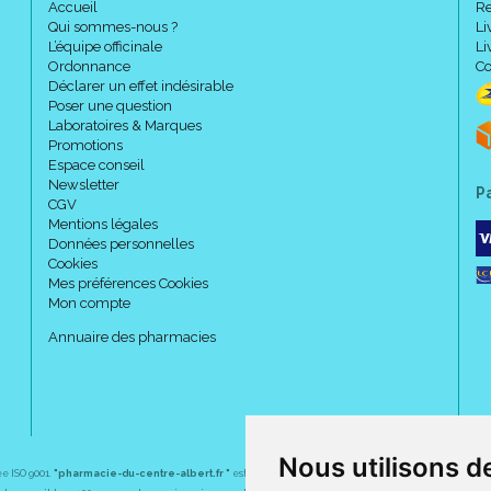
Accueil
Re
Qui sommes-nous ?
Li
L’équipe officinale
Li
Ordonnance
Co
Déclarer un effet indésirable
Poser une question
Laboratoires & Marques
Promotions
Espace conseil
Newsletter
P
CGV
Mentions légales
Données personnelles
Cookies
Mes préférences Cookies
Mon compte
Annuaire des pharmacies
Nous utilisons d
ée ISO 9001.
"pharmacie-du-centre-albert.fr "
est le site internet de l
a pharmacie du centre
, 32 