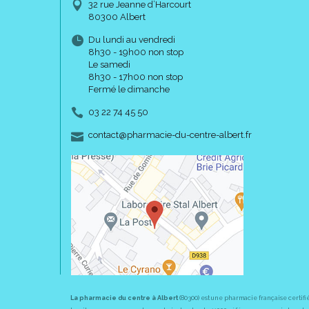
32 rue Jeanne d’Harcourt
80300 Albert
Du lundi au vendredi
8h30 - 19h00 non stop
Le samedi
8h30 - 17h00 non stop
Fermé le dimanche
03 22 74 45 50
-
-
contact
@
pharmacie-du-centre-albert.fr
La pharmacie du centre à Albert
(80300) est une pharmacie française certifi