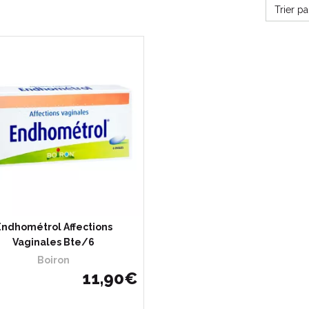
Trier p
Endhométrol Affections
Vaginales Bte/6
Boiron
11
,
90
€