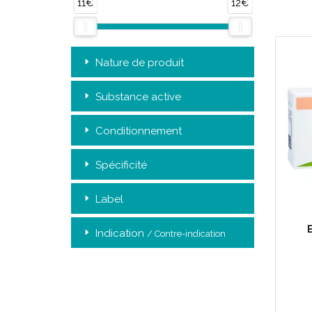
11€
12€
Nature de produit
Substance active
Conditionnement
Spécificité
Label
Indication
/ Contre-indication