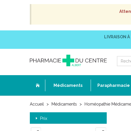
Atten
LIVRAISON À
Médicaments
Parapharmacie
Accueil
Médicaments
Homéopathie Médicame
Prix