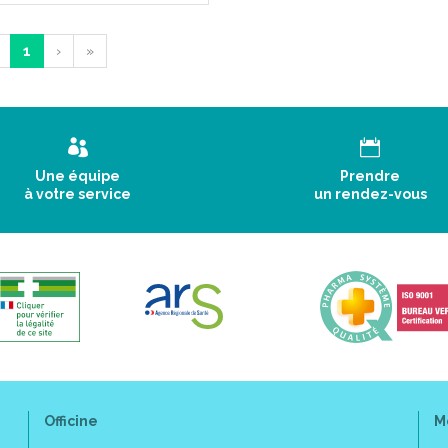
1
›
»
Une équipe
Prendre
à votre service
un rendez-vous
Officine
M