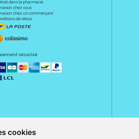
trait dans la pharmacie
vraison chez vous
vraison chez un commerçant
nditions de retour
aiement sécurisé
es cookies
rue Jeanne d' Harcourt, 80300 Albert.