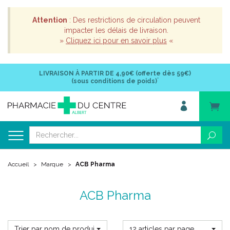
Attention
: Des restrictions de circulation peuvent
impacter les délais de livraison.
»
Cliquez ici pour en savoir plus
«
LIVRAISON À PARTIR DE
4,90€ (offerte dès 59€)
*
(sous conditions de poids)
Accueil
Marque
ACB Pharma
ACB Pharma
Trier par nom de produit
12 articles par page