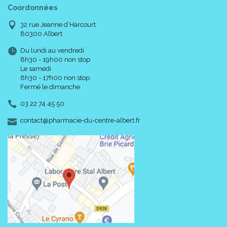
Coordonnées
32 rue Jeanne d’Harcourt
80300 Albert
Du lundi au vendredi
8h30 - 19h00 non stop
Le samedi
8h30 - 17h00 non stop
Fermé le dimanche
03 22 74 45 50
-
-
contact
@
pharmacie-du-centre-albert.fr