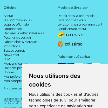
Officine
Mode de livraison
Accueil
Retrait dans la pharmacie
Qui sommes-nous ?
Livraison chez vous
L’équipe officinale
Livraison chez un commerçant
Ordonnance
Conditions de retour
Déclarer un effet indésirable
Poser une question
Laboratoires & Marques
Promotions
Espace conseil
Newsletter
Paiement sécurisé
CGV
Mentions légales
Données personnelles
Cookies
Nous utilisons des
Mes préférences Cookies
Mon compte
cookies
Annuaire des pharmacies
Nous utilisons des cookies et d'autres
technologies de suivi pour améliorer
La pharmacie du centre à Albert
(80300) est une pharmacie française certifiée ISO
9001.
"pharmacie-du-centre-albert.fr "
est le site internet de l
a pharmacie du centre
, 32
rue Jeanne d' Harcourt, 80300 Albert.
votre expérience de navigation sur
Le site vous propose un large choix de plus de 11000 références, au prix les plus bas possible