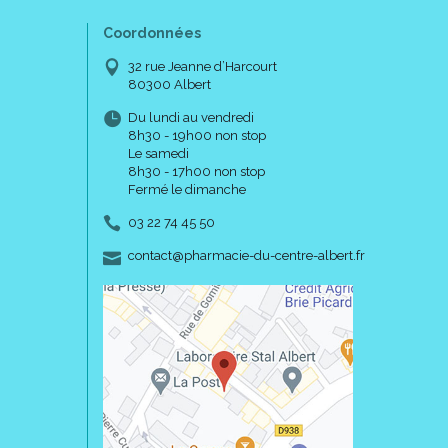
Coordonnées
32 rue Jeanne d’Harcourt
80300 Albert
Du lundi au vendredi
8h30 - 19h00 non stop
Le samedi
8h30 - 17h00 non stop
Fermé le dimanche
03 22 74 45 50
-
-
contact
@
pharmacie-du-centre-albert.fr