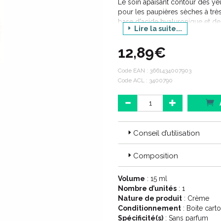
Le soin apaisant contour des y
pour les paupières sèches à trè
base d'acide hyaluronique et de b
Lire la suite...
restaure la barrière cutanée pro
à base du brevet Cerasterol pour
12,89€
Code EAN :
3661434007903
Code ACL : 3400790
Conseil d’utilisation
Composition
Volume
: 15 ml
Nombre d’unités
: 1
Nature de produit
: Crème
Conditionnement
: Boite cart
Spécificité(s)
: Sans parfum