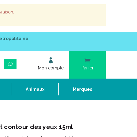
vraison.
étropolitaine
Mon compte
Panier
e
Animaux
Marques
t contour des yeux 15ml