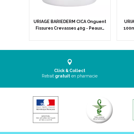
ur 50ml -
URIAGE BARIEDERM CICA Onguent
URIA
lles -…
Fissures Crevasses 40g - Peaux…
100m
Click & Collect
Retrait
gratuit
en pharmacie