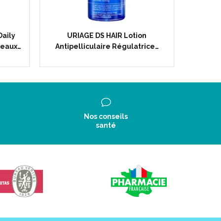
aily
URIAGE DS HAIR Lotion
URIAGE
Peaux…
Antipelliculaire Régulatrice…
100% Nat
Nos conseils
santé