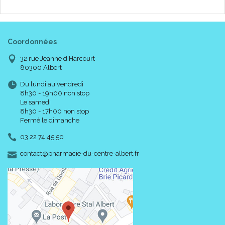
Coordonnées
32 rue Jeanne d’Harcourt
80300 Albert
Du lundi au vendredi
8h30 - 19h00 non stop
Le samedi
8h30 - 17h00 non stop
Fermé le dimanche
03 22 74 45 50
-
-
contact
@
pharmacie-du-centre-albert.fr