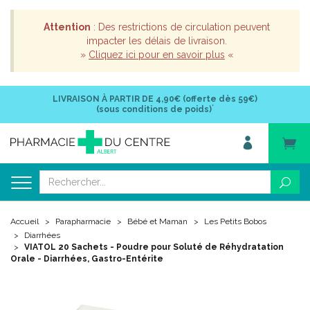
Attention
: Des restrictions de circulation peuvent
impacter les délais de livraison.
»
Cliquez ici pour en savoir plus
«
LIVRAISON À PARTIR DE
4,90€ (offerte dès 59€)
*
(sous conditions de poids)
Accueil
Parapharmacie
Bébé et Maman
Les Petits Bobos
Diarrhées
VIATOL 20 Sachets - Poudre pour Soluté de Réhydratation
Orale - Diarrhées, Gastro-Entérite