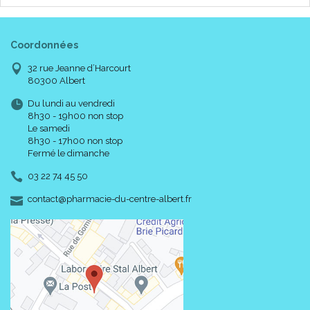
Coordonnées
32 rue Jeanne d’Harcourt
80300 Albert
Du lundi au vendredi
8h30 - 19h00 non stop
Le samedi
8h30 - 17h00 non stop
Fermé le dimanche
03 22 74 45 50
-
-
contact
@
pharmacie-du-centre-albert.fr