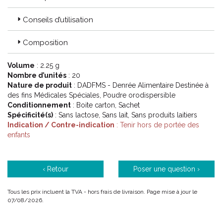
eau pure, sodas dont ceux à base de cola) sont inadaptées.
L' Organisation Mondiale de la Santé (OMS) recommande les
Conseils d’utilisation
solutés de réhydratation orale dès que la diarrhée survient.
Le soluté de réhydratation orale est indispensable pour éviter
Composition
le risque de déshydratation lié à la diarrhée aiguë chez le
nourrisson et le jeune enfant, mais il ne guérit pas la diarrhée :
Volume
: 2.25 g
la persistance des selles liquides est normale. La diarrhée
Nombre d’unités
: 20
disparaîtra en moins de 5 jours. Dans le but de raccourcir
Nature de produit
: DADFMS - Denrée Alimentaire Destinée à
cette durée, votre médecin peut vous prescrire un
des fins Médicales Spéciales, Poudre orodispersible
médicament anti-diarrhéique en complément de la
Conditionnement
: Boite carton, Sachet
réhydratation orale.
Spécificité(s)
: Sans lactose, Sans lait, Sans produits laitiers
Indication / Contre-indication
: Tenir hors de portée des
Code ACL : 7671358
enfants
Code EAN : 3401076713585
‹ Retour
Poser une question ›
Tous les prix incluent la TVA - hors frais de livraison. Page mise à jour le
07/08/2026.