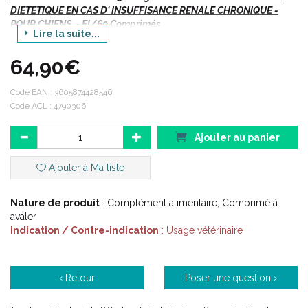
DIETETIQUE EN CAS D' INSUFFISANCE RENALE CHRONIQUE -
POUR CHIENS - Fl/60 Comprimés
Lire la suite...
64,90€
Indications :
Code EAN :
3605874428546
Code ACL : 4790306
Insuffisance rénale.
Ajouter au panier
Chiens.
Ajouter à Ma liste
Description :
Nature de produit
: Complément alimentaire, Comprimé à
avaler
Indication / Contre-indication
: Usage vétérinaire
Comprimé sécable.
Chez les chiens : aliment complémentaire à base de poudre
de rhizome de rhubarbe, riche en rhéine et émodine.
L' insuffisance rénale chronique est l' affection rénale la plus
‹ Retour
Poser une question ›
fréquente chez les chiens et les chats et reste l' une des
causes essentielles de mortalité.