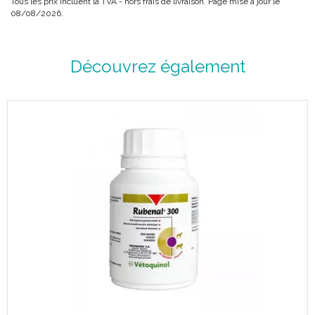
Tous les prix incluent la TVA - hors frais de livraison. Page mise à jour le
Rheum officinale
contient deux molécules, la rhéine et
08/08/2026.
l'émodine, connues pour leurs propriétés rénoprotectrices.
Découvrez également
Conseils d' utilisation :
Rubenal® 300 voie orale.
Initialement pendant 6 mois.
Avant utilisation ou prolongation, il est recommandé de
demander l’ avis d’ un vétérinaire.
Laisser de l' eau de boisson à disposition en permanence.
Chiens de 8 à 12 kg : 1/2 comprimé 2 fois par jour.
Chiens de 13 à 25 kg : 1 comprimé 2 fois par jour.
Chiens de 26 à 45 kg : 2 comprimés 2 fois par jour.
Chiens > 45 kg : 3 comprimés 2 fois par jour
Précautions d' emploi :