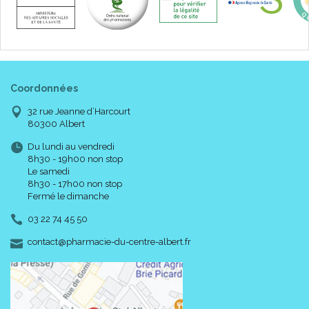
Code EAN : 3605874428546
Coordonnées
32 rue Jeanne d’Harcourt
80300 Albert
Du lundi au vendredi
8h30 - 19h00 non stop
Le samedi
8h30 - 17h00 non stop
Fermé le dimanche
03 22 74 45 50
-
-
contact
@
pharmacie-du-centre-albert.fr