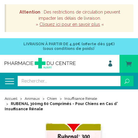
Attention
: Des restrictions de circulation peuvent
impacter les délais de livraison.
»
Cliquez ici pour en savoir plus
«
LIVRAISON À PARTIR DE
4,90€ (offerte dès 59€)
*
(sous conditions de poids)
Accueil
Animaux
Chien
Insuffisance Rénale
RUBENAL 300mg 60 Comprimés - Pour Chiens en Cas d'
Insuffisance Rénale