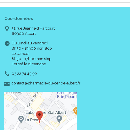
Coordonnées
32 rue Jeanne d’Harcourt
80300 Albert
Du lundi au vendredi
8h30 - 19h00 non stop
Le samedi
8h30 - 17h00 non stop
Fermé le dimanche
03 22 74 45 50
-
-
contact
@
pharmacie-du-centre-albert.fr