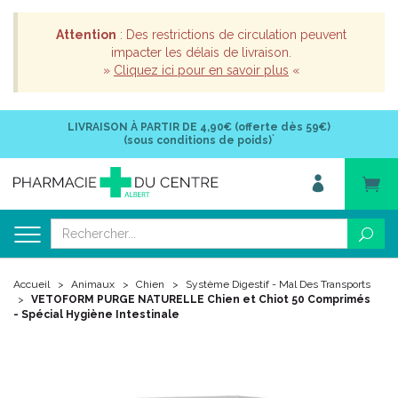
Attention
: Des restrictions de circulation peuvent
impacter les délais de livraison.
»
Cliquez ici pour en savoir plus
«
LIVRAISON À PARTIR DE
4,90€ (offerte dès 59€)
*
(sous conditions de poids)
Accueil
Animaux
Chien
Système Digestif - Mal Des Transports
VETOFORM PURGE NATURELLE Chien et Chiot 50 Comprimés
- Spécial Hygiène Intestinale