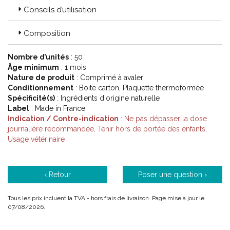
Développés sous contrôle vétérinaire et pharmaceutique.
Conseils d’utilisation
Efficacité démontrée des composants.
Laboratoire Français.
Composition
6 familles de produits :
Nombre d’unités
: 50
Antiparasitaires externes.
Âge minimum
: 1 mois
Purges.
Nature de produit
: Comprimé à avaler
Traitement de l' habitat.
Conditionnement
: Boite carton, Plaquette thermoformée
Compléments alimentaires.
Spécificité(s)
: Ingrédients d'origine naturelle
Antistress et mal des transports.
Label
: Made in France
Cosmétiques et soins.
Indication / Contre-indication
: Ne pas dépasser la dose
journalière recommandée, Tenir hors de portée des enfants,
Code ACL : 8093716
Usage vétérinaire
Code EAN : 3760054070387
‹ Retour
Poser une question ›
Tous les prix incluent la TVA - hors frais de livraison. Page mise à jour le
07/08/2026.