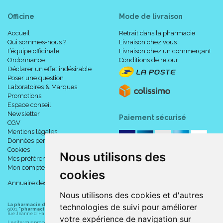
Officine
Mode de livraison
Accueil
Retrait dans la pharmacie
Qui sommes-nous ?
Livraison chez vous
L’équipe officinale
Livraison chez un commerçant
Ordonnance
Conditions de retour
Déclarer un effet indésirable
Poser une question
Laboratoires & Marques
Promotions
Espace conseil
Newsletter
Paiement sécurisé
CGV
Mentions légales
Données personnelles
Cookies
Nous utilisons des
Mes préférences Cookies
Mon compte
cookies
Annuaire des pharmacies
Nous utilisons des cookies et d'autres
La pharmacie du centre à Albert
(80300) est une pharmacie française certifiée ISO
technologies de suivi pour améliorer
9001.
"pharmacie-du-centre-albert.fr "
est le site internet de l
a pharmacie du centre
, 32
rue Jeanne d' Harcourt, 80300 Albert.
votre expérience de navigation sur
Le site vous propose un large choix de plus de 11000 références, au prix les plus bas possible