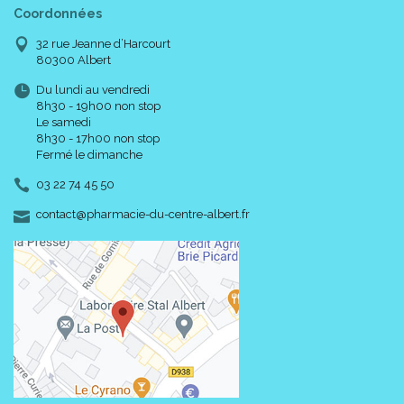
Coordonnées
32 rue Jeanne d’Harcourt
80300 Albert
Du lundi au vendredi
8h30 - 19h00 non stop
Le samedi
8h30 - 17h00 non stop
Fermé le dimanche
03 22 74 45 50
-
-
contact
@
pharmacie-du-centre-albert.fr