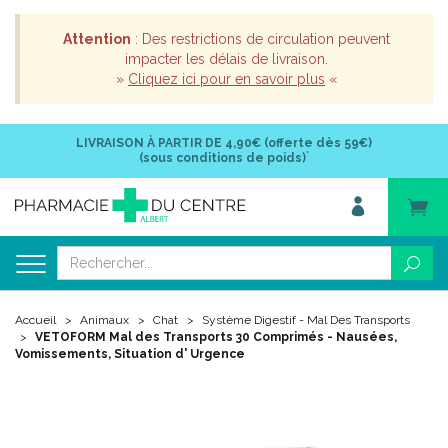
Attention
: Des restrictions de circulation peuvent
impacter les délais de livraison.
»
Cliquez ici pour en savoir plus
«
LIVRAISON À PARTIR DE
4,90€ (offerte dès 59€)
*
(sous conditions de poids)
Accueil
Animaux
Chat
Système Digestif - Mal Des Transports
VETOFORM Mal des Transports 30 Comprimés - Nausées,
Vomissements, Situation d' Urgence