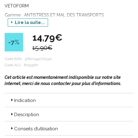
VETOFORM
Gamme : ANTISTRESS ET MAL DES TRANSPORTS
Lire la suite...
Produit : MAL DES TRANSPORTS
Contenance : 30 comprimés
14,79€
-7
%
15,90€
Passez au naturel pour le bien-être de nos animaux et de leur
environnement !
Code EAN :
3760054070530
Code ACL : 8093567
Des solutions pour chats, chiens et certains NAC aux
principes actifs végétaux.
Cet article est momentanément indisponible sur notre site
Sans composant controversé tel que des perturbateurs
internet, merci de nous contacter pour plus d’informations.
endocriniens (pesticide chimique, paraben…) ni effet
indésirable sur l’ environnement.
Indication
Les engagements VETOform :
Description
Développés sous contrôle vétérinaire et pharmaceutique.
Efficacité démontrée des composants.
Conseils d’utilisation
Laboratoire Français.