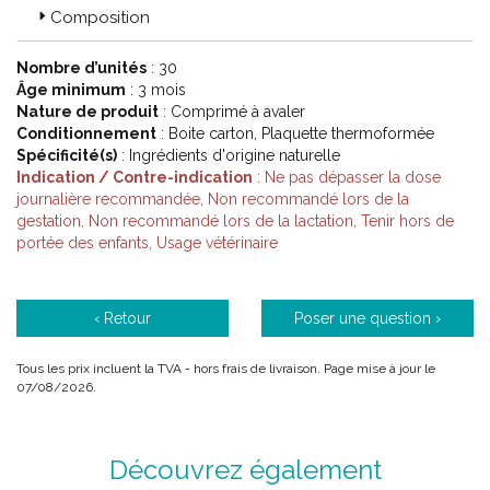
Composition
6 familles de produits :
Antiparasitaires externes.
Nombre d’unités
: 30
Purges.
Âge minimum
: 3 mois
Traitement de l' habitat.
Nature de produit
: Comprimé à avaler
Compléments alimentaires.
Conditionnement
: Boite carton, Plaquette thermoformée
Antistress et mal des transports.
Spécificité(s)
: Ingrédients d'origine naturelle
Cosmétiques et soins.
Indication / Contre-indication
: Ne pas dépasser la dose
journalière recommandée, Non recommandé lors de la
Code ACL : 8093567
gestation, Non recommandé lors de la lactation, Tenir hors de
portée des enfants, Usage vétérinaire
Code EAN : 3760054070530
‹ Retour
Poser une question ›
Tous les prix incluent la TVA - hors frais de livraison. Page mise à jour le
07/08/2026.
Découvrez également